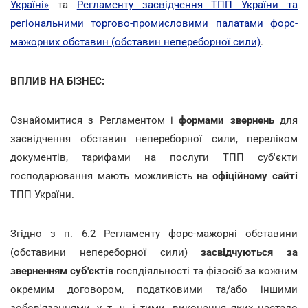
Україні»
та
Регламенту засвідчення ТПП України та
регіональними торгово-промисловими палатами форс-
мажорних обставин (обставин непереборної сили)
.
ВПЛИВ НА БІЗНЕС:
Ознайомитися з Регламентом і
формами звернень
для
засвідчення обставин непереборної сили, переліком
документів, тарифами на послуги ТПП суб'єкти
господарювання мають можливість
на офіційному сайті
ТПП України.
Згідно з п. 6.2 Регламенту форс-мажорні обставини
(обставини непереборної сили)
засвідчуються за
зверненням суб'єктів
госпдіяльності та фізосіб за кожним
окремим договором, податковими та/або іншими
зобов'язаннями, у т. ч. і тими, виконання яких настало