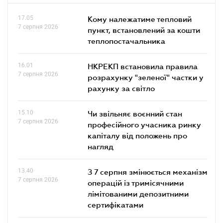
17.05
Кому належатиме тепловий
7 серпня 2026
пункт, встановлений за кошти
теплопостачальника
16.01
НКРЕКП встановила правила
7 серпня 2026
розрахунку "зеленої" частки у
рахунку за світло
15.10
Чи звільняє воєнний стан
7 серпня 2026
професійного учасника ринку
капіталу від положень про
нагляд
13.40
З 7 серпня змінюється механізм
7 серпня 2026
операцій із тримісячними
лімітованими депозитними
сертифікатами