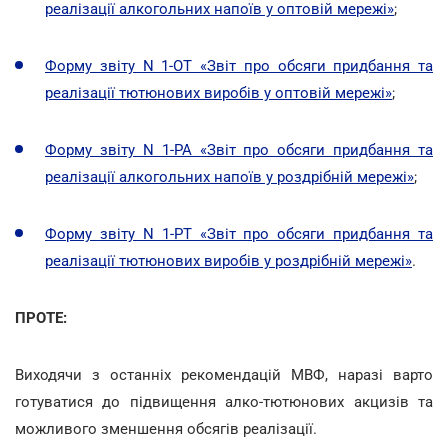
реалізації алкогольних напоїв у оптовій мережі»
;
Форму звіту N 1-ОТ «Звіт про обсяги придбання та
реалізації тютюнових виробів у оптовій мережі»
;
Форму звіту N 1-РА «Звіт про обсяги придбання та
реалізації алкогольних напоїв у роздрібній мережі»
;
Форму звіту N 1-РТ «Звіт про обсяги придбання та
реалізації тютюнових виробів у роздрібній мережі»
.
ПРОТЕ:
Виходячи з останніх рекомендацій МВФ, наразі варто
готуватися до підвищення алко-тютюнових акцизів та
можливого зменшення обсягів реалізації.