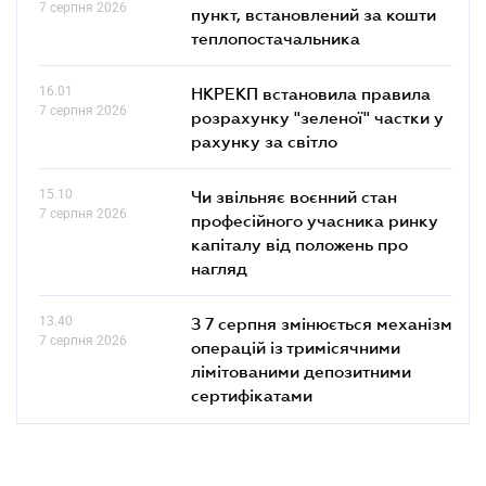
7 серпня 2026
пункт, встановлений за кошти
теплопостачальника
16.01
НКРЕКП встановила правила
7 серпня 2026
розрахунку "зеленої" частки у
рахунку за світло
15.10
Чи звільняє воєнний стан
7 серпня 2026
професійного учасника ринку
капіталу від положень про
нагляд
13.40
З 7 серпня змінюється механізм
7 серпня 2026
операцій із тримісячними
лімітованими депозитними
сертифікатами