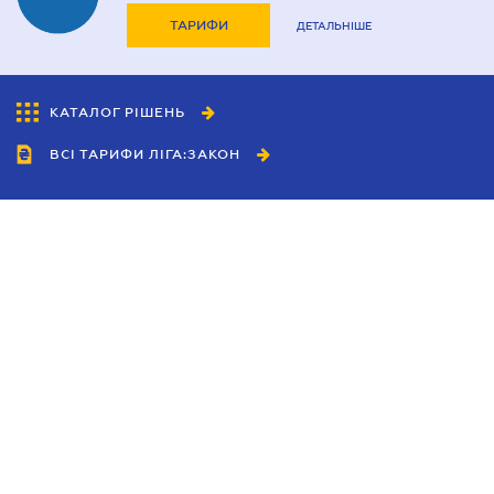
ТАРИФИ
ДЕТАЛЬНІШЕ
КАТАЛОГ РІШЕНЬ
ВСІ ТАРИФИ ЛІГА:ЗАКОН
Співробітництво
Агенти
Дилери
Політика конфіденційності
Умови використання сайту
Реклама
Блог
Новини компанії