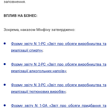
заповнення.
ВПЛИВ НА БІЗНЕС:
Зокрема, наказом Мінфіну затверджено:
Форму звіту N 1-РС «Звіт про обсяги виробництва та
реалізації спирту»
;
Форму звіту N 2-РС «Звіт про обсяги виробництва та
реалізації алкогольних напоїв»
;
Форму звіту N 3-РС «Звіт про обсяги виробництва та
реалізації тютюнових виробів»
;
Форму звіту N 1-ОА «Звіт про обсяги придбання та