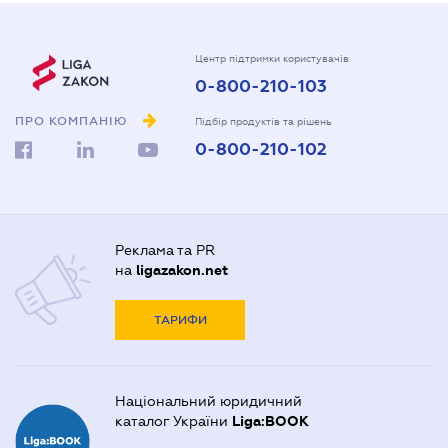
Центр підтримки користувачів
0-800-210-103
ПРО КОМПАНІЮ
Підбір продуктів та рішень
0-800-210-102
Реклама та PR
на
ligazakon.net
ТАРИФИ
Національний юридичний
каталог України
Liga:BOOK