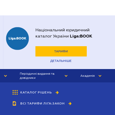
Національний юридичний
Liga:BOOK
каталог України
ТАРИФИ
ДЕТАЛЬНІШЕ
Періодичні видання та
Академія
довідники
ЮРИСТ&ЗАКОН
АКАДЕМІЯ ЛІГА:ЗАКОН
КАТАЛОГ РІШЕНЬ
БУХГАЛТЕР&ЗАКОН
ВСІ ТАРИФИ ЛІГА:ЗАКОН
ВІСНИК МСФЗ
ІНТЕРБУХ