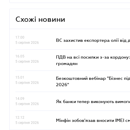
Схожі новини
17.00
ВС захистив експортера олії від
5 серпня 2026
16.05
ПДВ на всі посилки з-за кордону:
5 серпня 2026
громадян
15.01
Безкоштовний вебінар "Бізнес під
5 серпня 2026
2026"
14.09
Як банки тепер виконують вимоги
5 серпня 2026
12.12
Мінфін зобов'язав вносити IMEI 
5 серпня 2026