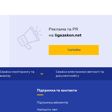
Реклама та PR
ligazakon.net
на
ТАРИФИ
Сервіси моніторингу та
Сервіси електронної звітності та
аналізу
документообігу
CONTR AGENT
Liga:REPORT
Підтримка та контакти
SMS-МАЯК
VERDICTUM
Підтримка абонентів
Напишіть нам
SEMANTRUM