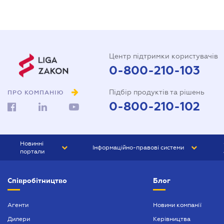
Центр підтримки користувачів
0-800-210-103
Підбір продуктів та рішень
ПРО КОМПАНІЮ
0-800-210-102
Новинні
Інформаційно-правові системи
портали
ЮРЛІГА
Право України
Співробітництво
Блог
БІЗНЕС
ГРАНД
БУХГАЛТЕР.ua
ПРАЙМ
Агенти
Новини компанії
Дилери
Керівництва
БУХГАЛТЕР ПРОФ