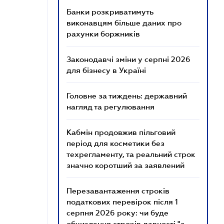
Банки розкриватимуть
виконавцям більше даних про
рахунки боржників
Законодавчі зміни у серпні 2026
для бізнесу в Україні
Головне за тиждень: державний
нагляд та регулювання
Кабмін продовжив пільговий
період для косметики без
техрегламенту, та реальний строк
значно коротший за заявлений
Перезавантаження строків
податкових перевірок після 1
серпня 2026 року: чи буде
обчислення строків давності "з