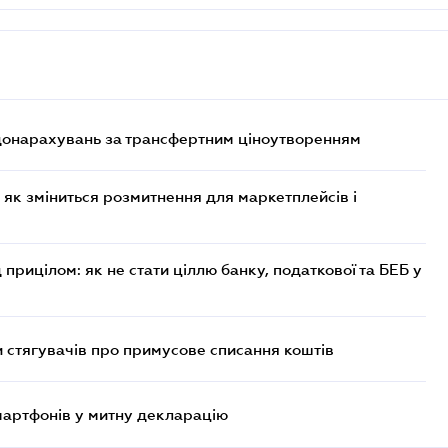
 донарахувань за трансфертним ціноутворенням
 як зміниться розмитнення для маркетплейсів і
 прицілом: як не стати ціллю банку, податкової та БЕБ у
 стягувачів про примусове списання коштів
смартфонів у митну декларацію