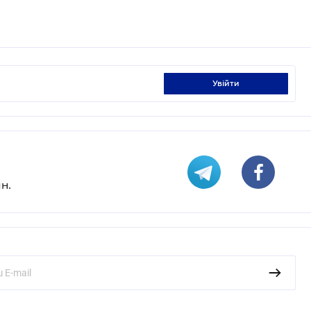
увійти
н.