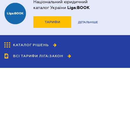
Національний юридичний
каталог України
Liga:BOOK
ТАРИФИ
ДЕТАЛЬНІШЕ
КАТАЛОГ РІШЕНЬ
ВСІ ТАРИФИ ЛІГА:ЗАКОН
Співробітництво
Агенти
Дилери
Політика конфіденційності
Умови використання сайту
Реклама
Блог