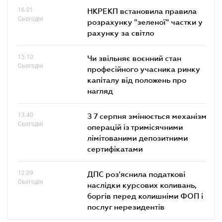
16.01
НКРЕКП встановила правила
Сьогодні
розрахунку "зеленої" частки у
рахунку за світло
15.10
Чи звільняє воєнний стан
Сьогодні
професійного учасника ринку
капіталу від положень про
нагляд
13.40
З 7 серпня змінюється механізм
Сьогодні
операцій із тримісячними
лімітованими депозитними
сертифікатами
12.09
ДПС роз'яснила податкові
Сьогодні
наслідки курсових коливань,
боргів перед колишніми ФОП і
послуг нерезидентів