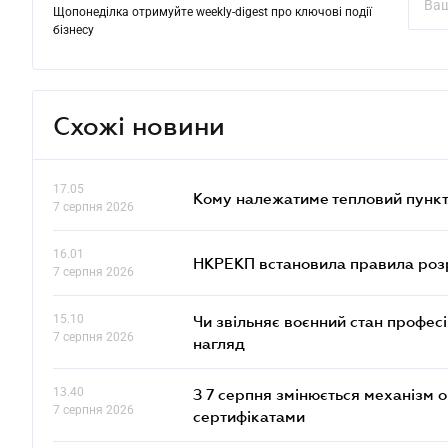
Щопонеділка отримуйте weekly-digest про ключові події
бізнесу
Схожі новини
17.05
Кому належатиме тепловий пункт
7 серпня 2026
16.01
НКРЕКП встановила правила розра
7 серпня 2026
15.10
Чи звільняє воєнний стан профес
7 серпня 2026
нагляд
13.40
З 7 серпня змінюється механізм 
7 серпня 2026
сертифікатами