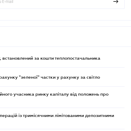
, встановлений за кошти теплопостачальника
хунку "зеленої" частки у рахунку за світло
ійного учасника ринку капіталу від положень про
операцій із тримісячними лімітованими депозитними