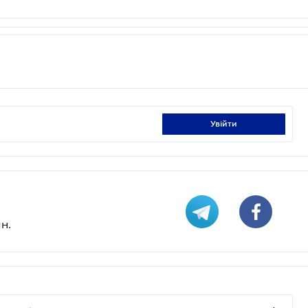
увійти
н.