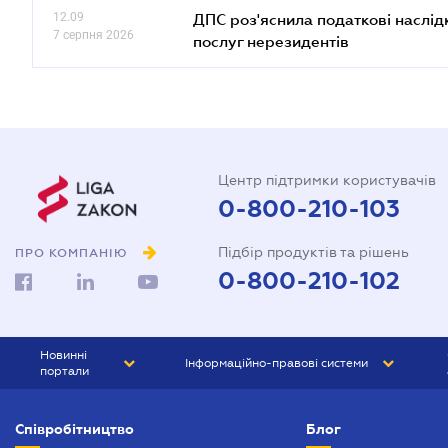
12.09
ДПС роз'яснила податкові наслід
7 серпня 2026
послуг нерезидентів
Центр підтримки користувачів
0-800-210-103
Підбір продуктів та рішень
ПРО КОМПАНІЮ
0-800-210-102
Новинні
Інформаційно-правові системи
портали
ЮРЛІГА
Право України
Співробітництво
Блог
БІЗНЕС
ГРАНД