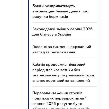
Банки розкриватимуть
виконавцям більше даних про
рахунки боржників
Законодавчі зміни у серпні 2026
для бізнесу в Україні
Головне за тиждень: державний
нагляд та регулювання
Кабмін продовжив пільговий
період для косметики без
техрегламенту, та реальний строк
значно коротший за заявлений
Перезавантаження строків
податкових перевірок після 1
серпня 2026 року: чи буде
обчислення строків давності "з