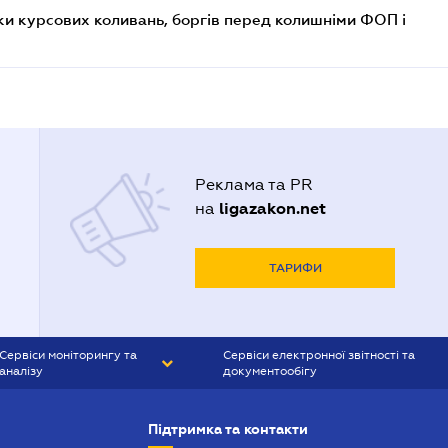
ки курсових коливань, боргів перед колишніми ФОП і
Реклама та PR
ligazakon.net
на
ТАРИФИ
Сервіси моніторингу та
Сервіси електронної звітності та
аналізу
документообігу
CONTR AGENT
Liga:REPORT
Підтримка та контакти
SMS-МАЯК