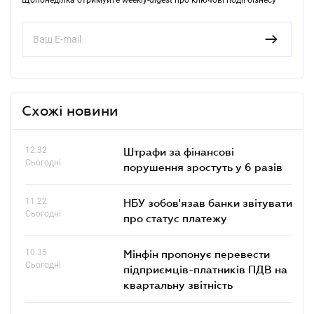
Схожі новини
12.32
Штрафи за фінансові
Сьогодні
порушення зростуть у 6 разів
11.22
НБУ зобов'язав банки звітувати
Сьогодні
про статус платежу
10.35
Мінфін пропонує перевести
Сьогодні
підприємців-платників ПДВ на
квартальну звітність