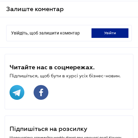
Залиште коментар
Увійдіть, щоб залишити коментар
увійти
Читайте нас в соцмережах.
Підпишіться, щоб бути в курсі усіх бізнес-новин.
Підпишіться на розсилку
Щопонеділка отримуйте weekly-digest про ключові події бізнесу