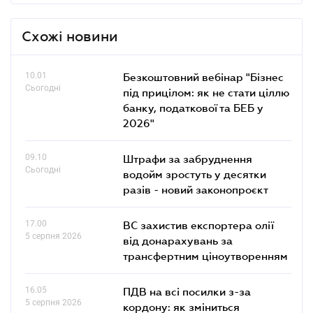
Схожі новини
10.01
Безкоштовний вебінар "Бізнес
Сьогодні
під прицілом: як не стати ціллю
банку, податкової та БЕБ у
2026"
09.10
Штрафи за забруднення
Сьогодні
водойм зростуть у десятки
разів - новий законопроєкт
17.00
ВС захистив експортера олії
5 серпня 2026
від донарахувань за
трансфертним ціноутворенням
16.05
ПДВ на всі посилки з-за
5 серпня 2026
кордону: як зміниться