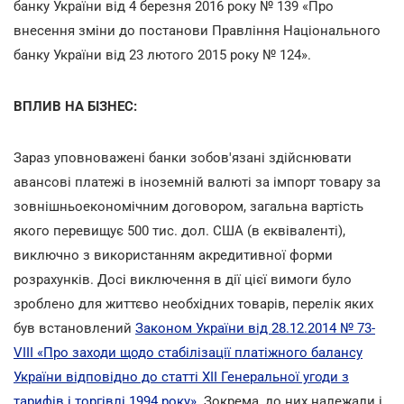
банку України від 4 березня 2016 року № 139 «Про
внесення зміни до постанови Правління Національного
банку України від 23 лютого 2015 року № 124».
ВПЛИВ НА БІЗНЕС:
Зараз уповноважені банки зобов'язані здійснювати
авансові платежі в іноземній валюті за імпорт товару за
зовнішньоекономічним договором, загальна вартість
якого перевищує 500 тис. дол. США (в еквіваленті),
виключно з використанням акредитивної форми
розрахунків. Досі виключення в дії цієї вимоги було
зроблено для життєво необхідних товарів, перелік яких
був встановлений
Законом України від 28.12.2014 № 73-
VIII «Про заходи щодо стабілізації платіжного балансу
України відповідно до статті XII Генеральної угоди з
тарифів і торгівлі 1994 року»
. Зокрема, до них належали і