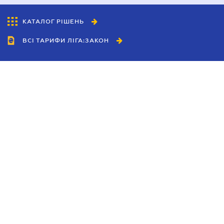
КАТАЛОГ РІШЕНЬ
ВСІ ТАРИФИ ЛІГА:ЗАКОН
Співробітництво
Агенти
Дилери
Політика конфіденційності
Умови використання сайту
Реклама
Блог
Новини компанії
Керівництва
Каталоги компаній