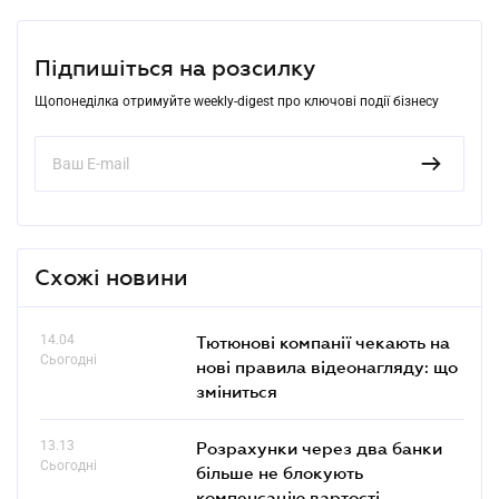
Підпишіться на розсилку
Щопонеділка отримуйте weekly-digest про ключові події бізнесу
Схожі новини
14.04
Тютюнові компанії чекають на
Сьогодні
нові правила відеонагляду: що
зміниться
13.13
Розрахунки через два банки
Сьогодні
більше не блокують
компенсацію вартості