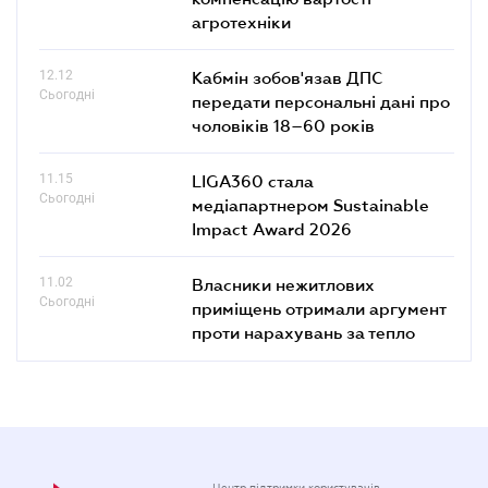
агротехніки
12.12
Кабмін зобов'язав ДПС
Сьогодні
передати персональні дані про
чоловіків 18–60 років
11.15
LIGA360 стала
Сьогодні
медіапартнером Sustainable
Impact Award 2026
11.02
Власники нежитлових
Сьогодні
приміщень отримали аргумент
проти нарахувань за тепло
Центр підтримки користувачів