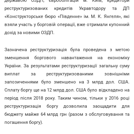
державою ОЗДП, єврооблігацій м. Київ, кредитори
реструктуризованих кредитів Укравтодору та ДП
«Конструкторське бюро «Південне» ім. М. К. Янгеля», які
взяли участь у борговій операції, вже отримали купонний
дохід за новими ОЗДП.
Зазначена реструктуризація була проведена з метою
зменшення боргового навантаження на економіку
України. За результатами реструктуризації загальну суму
виплат за реструктуризованими зовнішніми
запозиченнями було зменшено на 3 млрд дол. США.
Сплату боргу ще на 12 млрд дол. США було відкладено на
період після 2018 року. Таким чином, тільки у 2016 році
реструктуризація боргу дозволила заощадити для
бюджету майже 64 млрд грн (разом з обслуговування та
погашення боргу).