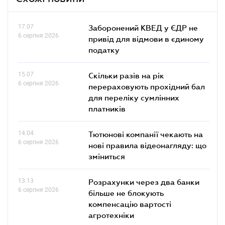
17.07
Заборонений КВЕД у ЄДР не
6 серпня 2026
привід для відмови в єдиному
податку
15.07
Скільки разів на рік
6 серпня 2026
перераховують прохідний бал
для переліку сумлінних
платників
14.04
Тютюнові компанії чекають на
6 серпня 2026
нові правила відеонагляду: що
зміниться
13.13
Розрахунки через два банки
6 серпня 2026
більше не блокують
компенсацію вартості
агротехніки