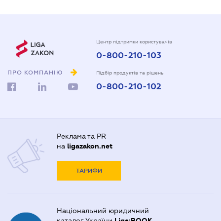
Центр підтримки користувачів
0-800-210-103
ПРО КОМПАНІЮ
Підбір продуктів та рішень
0-800-210-102
Реклама та PR
на
ligazakon.net
ТАРИФИ
Національний юридичний
каталог України
Liga:BOOK