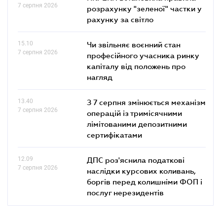
7 серпня 2026
розрахунку "зеленої" частки у
рахунку за світло
15.10
Чи звільняє воєнний стан
7 серпня 2026
професійного учасника ринку
капіталу від положень про
нагляд
13.40
З 7 серпня змінюється механізм
7 серпня 2026
операцій із тримісячними
лімітованими депозитними
сертифікатами
12.09
ДПС роз'яснила податкові
7 серпня 2026
наслідки курсових коливань,
боргів перед колишніми ФОП і
послуг нерезидентів