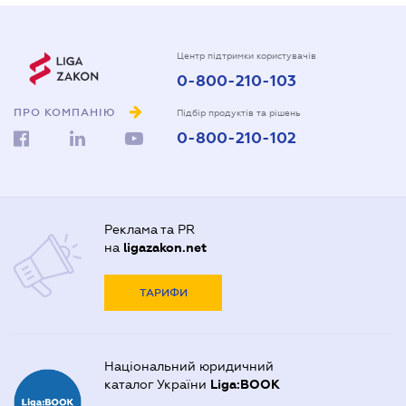
Центр підтримки користувачів
0-800-210-103
ПРО КОМПАНІЮ
Підбір продуктів та рішень
0-800-210-102
Реклама та PR
на
ligazakon.net
ТАРИФИ
Національний юридичний
каталог України
Liga:BOOK