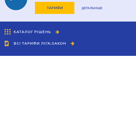
ТАРИФИ
ДЕТАЛЬНІШЕ
КАТАЛОГ РІШЕНЬ
ВСІ ТАРИФИ ЛІГА:ЗАКОН
Співробітництво
Агенти
Дилери
Політика конфіденційності
Умови використання сайту
Реклама
Блог
Новини компанії