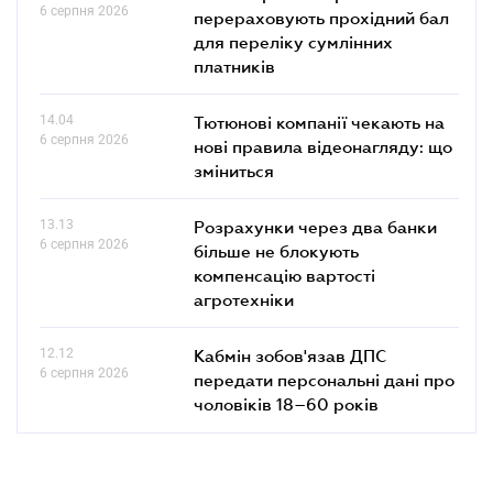
6 серпня 2026
перераховують прохідний бал
для переліку сумлінних
платників
14.04
Тютюнові компанії чекають на
6 серпня 2026
нові правила відеонагляду: що
зміниться
13.13
Розрахунки через два банки
6 серпня 2026
більше не блокують
компенсацію вартості
агротехніки
12.12
Кабмін зобов'язав ДПС
6 серпня 2026
передати персональні дані про
чоловіків 18–60 років