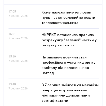
17.05
Кому належатиме тепловий
7 серпня 2026
пункт, встановлений за кошти
теплопостачальника
16.01
НКРЕКП встановила правила
7 серпня 2026
розрахунку "зеленої" частки у
рахунку за світло
15.10
Чи звільняє воєнний стан
7 серпня 2026
професійного учасника ринку
капіталу від положень про
нагляд
13.40
З 7 серпня змінюється механізм
7 серпня 2026
операцій із тримісячними
лімітованими депозитними
сертифікатами