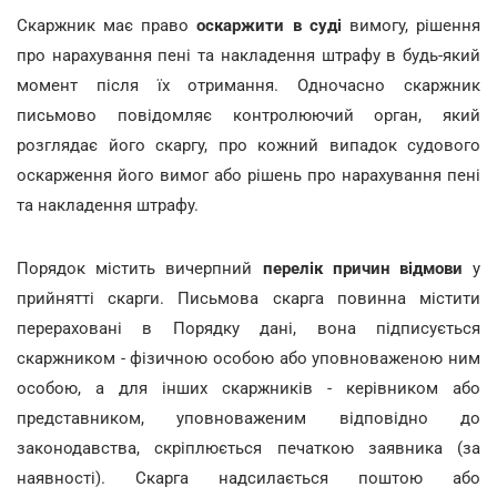
Скаржник має право
оскаржити в суді
вимогу, рішення
про нарахування пені та накладення штрафу в будь-який
момент після їх отримання. Одночасно скаржник
письмово повідомляє контролюючий орган, який
розглядає його скаргу, про кожний випадок судового
оскарження його вимог або рішень про нарахування пені
та накладення штрафу.
Порядок містить вичерпний
перелік причин відмови
у
прийнятті скарги. Письмова скарга повинна містити
перераховані в Порядку дані, вона підписується
скаржником - фізичною особою або уповноваженою ним
особою, а для інших скаржників - керівником або
представником, уповноваженим відповідно до
законодавства, скріплюється печаткою заявника (за
наявності). Скарга надсилається поштою або