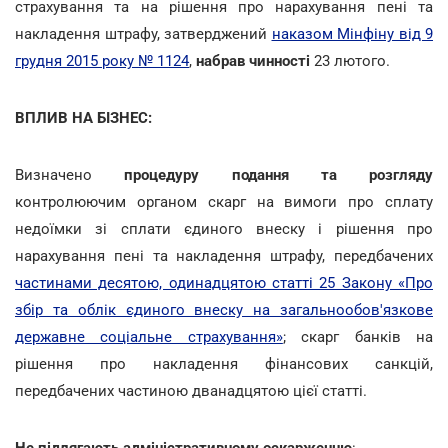
страхування та на рішення про нарахування пені та
накладення штрафу, затверджений
наказом Мінфіну від 9
грудня 2015 року № 1124
,
набрав чинності
23 лютого.
ВПЛИВ НА БІЗНЕС:
Визначено
процедуру подання та розгляду
контролюючим органом скарг на вимоги про сплату
недоїмки зі сплати єдиного внеску і рішення про
нарахування пені та накладення штрафу, передбачених
частинами десятою, одинадцятою статті 25 Закону «Про
збір та облік єдиного внеску на загальнообов'язкове
державне соціальне страхування»
; скарг банків на
рішення про накладення фінансових санкцій,
передбачених частиною дванадцятою цієї статті.
Не підлягають адміністративному оскарженню
: