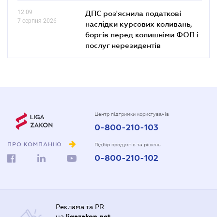
12.09
ДПС роз'яснила податкові
7 серпня 2026
наслідки курсових коливань,
боргів перед колишніми ФОП і
послуг нерезидентів
Центр підтримки користувачів
0-800-210-103
ПРО КОМПАНІЮ
Підбір продуктів та рішень
0-800-210-102
Реклама та PR
на
ligazakon.net