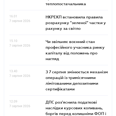
теплопостачальника
16.01
НКРЕКП встановила правила
7 серпня 2026
розрахунку "зеленої" частки у
рахунку за світло
15.10
Чи звільняє воєнний стан
7 серпня 2026
професійного учасника ринку
капіталу від положень про
нагляд
13.40
З 7 серпня змінюється механізм
7 серпня 2026
операцій із тримісячними
лімітованими депозитними
сертифікатами
12.09
ДПС роз'яснила податкові
7 серпня 2026
наслідки курсових коливань,
боргів перед колишніми ФОП і