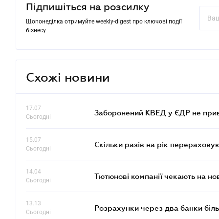
Підпишіться на розсилку
Щопонеділка отримуйте weekly-digest про ключові події
бізнесу
Схожі новини
17.07
Заборонений КВЕД у ЄДР не прив
Сьогодні
15.07
Скільки разів на рік перерахову
Сьогодні
14.04
Тютюнові компанії чекають на но
Сьогодні
13.13
Розрахунки через два банки біль
Сьогодні