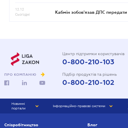
12.12
Кабмін зобов'язав ДПС передати 
Сьогодні
Центр підтримки користувачів
0-800-210-103
Підбір продуктів та рішень
ПРО КОМПАНІЮ
0-800-210-102
Новинні
Інформаційно-правові системи
портали
ЮРЛІГА
Право України
Співробітництво
Блог
БІЗНЕС
ГРАНД