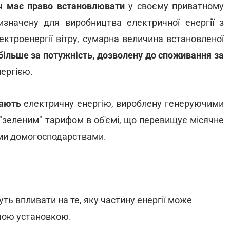
ч має право встановлювати
у своєму приватному
изначену для виробництва електричної енергії з
ектроенергії вітру, сумарна величина встановленої
 більше за потужність, дозволену до споживання за
ергією.
вають
електричну енергію, вироблену генеруючими
"зеленим" тарифом в об'ємі, що перевищує місячне
ми домогосподарствами.
ть впливати на те, яку частину енергії може
ючою установкою.