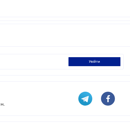
увійти
н.