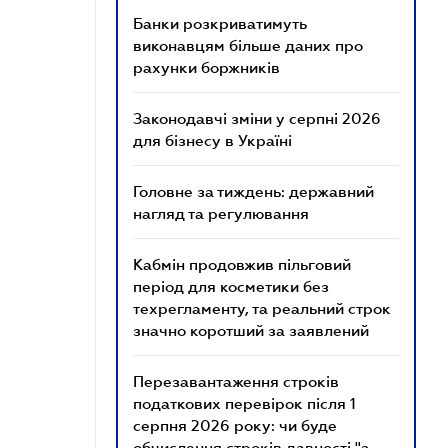
Банки розкриватимуть
виконавцям більше даних про
рахунки боржників
Законодавчі зміни у серпні 2026
для бізнесу в Україні
Головне за тиждень: державний
нагляд та регулювання
Кабмін продовжив пільговий
період для косметики без
техрегламенту, та реальний строк
значно коротший за заявлений
Перезавантаження строків
податкових перевірок після 1
серпня 2026 року: чи буде
обчислення строків давності "з