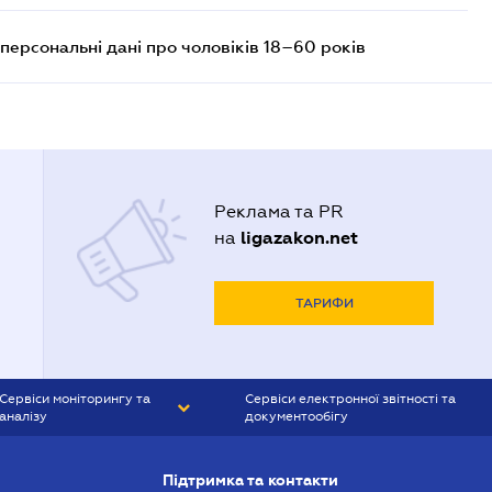
персональні дані про чоловіків 18–60 років
Реклама та PR
ligazakon.net
на
ТАРИФИ
Сервіси моніторингу та
Сервіси електронної звітності та
аналізу
документообігу
CONTR AGENT
Liga:REPORT
Підтримка та контакти
SMS-МАЯК