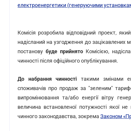
електроенергетики (генеруючими установка
Комісія розробила відповідний проект, який
надісланий на узгодження до зацікавлених м
постанову
буде прийнято
Комісією, надісл
чинності після офіційного опублікування.
До набрання чинності
такими змінами е
споживачів про продаж за "зеленим" тарифо
випромінювання та/або енергії вітру ген
величина встановленої потужності якої не
чинного законодавства, зокрема
Законом «П