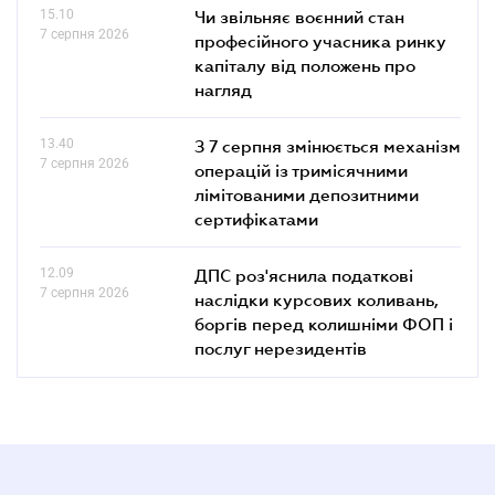
15.10
Чи звільняє воєнний стан
7 серпня 2026
професійного учасника ринку
капіталу від положень про
нагляд
13.40
З 7 серпня змінюється механізм
7 серпня 2026
операцій із тримісячними
лімітованими депозитними
сертифікатами
12.09
ДПС роз'яснила податкові
7 серпня 2026
наслідки курсових коливань,
боргів перед колишніми ФОП і
послуг нерезидентів