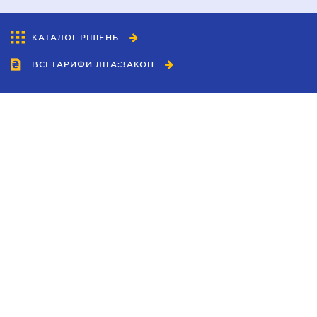
КАТАЛОГ РІШЕНЬ
ВСІ ТАРИФИ ЛІГА:ЗАКОН
Співробітництво
Агенти
Дилери
Політика конфіденційності
Умови використання сайту
Реклама
Блог
Новини компанії
Керівництва
Каталоги компаній