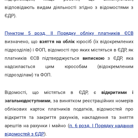
відповідають видам діяльності згідно з відомостями з
ЄДР).
Пунктом 5 розд. II Порядку обліку платників ЄСВ
визначено, що
взяття на облік
юросіб (їх відокремлених
підрозділів) і ФОП, відомості про яких містяться в ЄДР, як
платників ЄСВ підтверджується
випискою
з ЄДР, яка
надсилається цим юрособам (відокремленим
підрозділам) та ФОП.
Відомості, що містяться в ЄДР, є
відкритими і
загальнодоступними
, за винятком реєстраційних номерів
облікових карток платників податків, відомостей про
відкриття та закриття рахунків, накладення та зняття
арештів на рахунки і майно (
п. 6 розд. I Порядку надання
відомостей з ЄДР
).