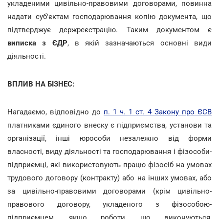
укладеними цивільно-правовими договорами, повинна
надати суб'єктам господарювання копію документа, що
підтверджує держреєстрацію. Таким документом є
виписка з ЄДР
, в якій зазначаються основні види
діяльності.
ВПЛИВ НА БІЗНЕС:
Нагадаємо, відповідно до
п. 1 ч. 1 ст. 4 Закону про ЄСВ
платниками єдиного внеску є підприємства, установи та
організації, інші юрособи незалежно від форми
власності, виду діяльності та господарювання і фізособи-
підприємці, які використовують працю фізосіб на умовах
трудового договору (контракту) або на інших умовах, або
за цивільно-правовими договорами (крім цивільно-
правового договору, укладеного з фізособою-
підприємцем, якщо роботи, що виконуються,