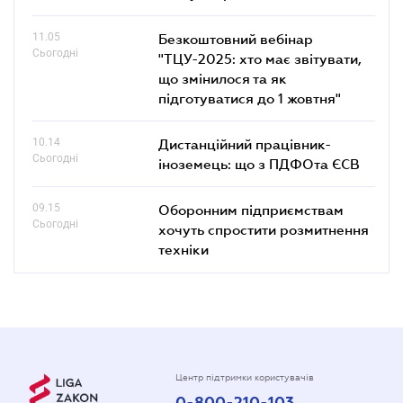
11.05
Безкоштовний вебінар
Сьогодні
"ТЦУ-2025: хто має звітувати,
що змінилося та як
підготуватися до 1 жовтня"
10.14
Дистанційний працівник-
Сьогодні
іноземець: що з ПДФОта ЄСВ
09.15
Оборонним підприємствам
Сьогодні
хочуть спростити розмитнення
техніки
Центр підтримки користувачів
0-800-210-103