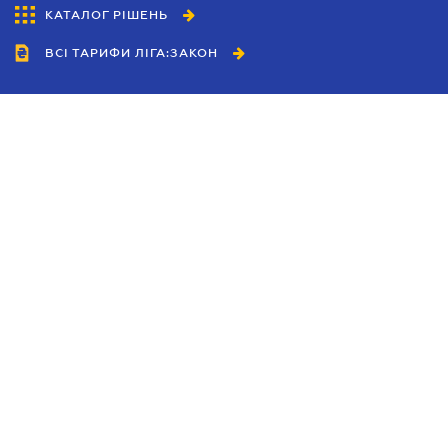
КАТАЛОГ РІШЕНЬ
ВСІ ТАРИФИ ЛІГА:ЗАКОН
Співробітництво
Агенти
Дилери
Політика конфіденційності
Умови використання сайту
Реклама
Блог
Новини компанії
Керівництва
Каталоги компаній
Теми в центрі уваги