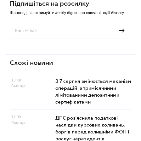
Підпишіться на розсилку
Щопонеділка отримуйте weekly-digest про ключові події бізнесу
Схожі новини
13.40
З 7 серпня змінюється механізм
Сьогодні
операцій із тримісячними
лімітованими депозитними
сертифікатами
12.09
ДПС роз'яснила податкові
Сьогодні
наслідки курсових коливань,
боргів перед колишніми ФОП і
послуг нерезидентів