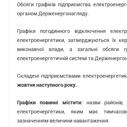
Обсяги графіків підприємства електроенер
органом Держенергонагляду.
Графіки погодинного відключення елект
електроенергетики, затверджуються їх ке
виконавчої влади, а загальні обсяги 
електроенергетичній системі та Держенергон
Складені підприємствами електроенергети
жовтня наступного року.
Графіки повинні містити:
назви районів, 
електроенергетики, яким має тимчасово
зазначенням величини навантаження.