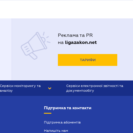
Реклама та PR
ligazakon.net
на
ТАРИФИ
Сервіси моніторингу та
Сервіси електронної звітності та
аналізу
документообігу
CONTR AGENT
Liga:REPORT
Підтримка та контакти
SMS-МАЯК
VERDICTUM
Підтримка абонентів
Напишіть нам
SEMANTRUM