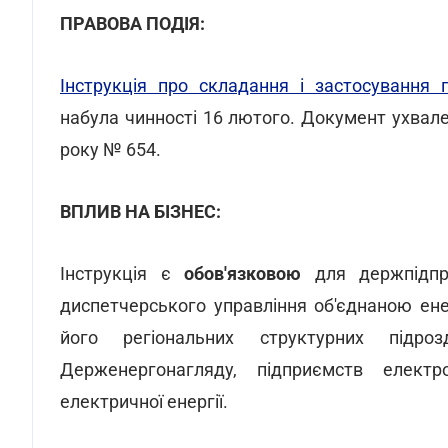
ПРАВОВА ПОДІЯ:
Інструкція про складання і застосування 
набула чинності 16 лютого. Документ ухвал
року № 654.
ВПЛИВ НА БІЗНЕС:
Інструкція є
обов'язковою
для держпідпри
диспетчерського управління об'єднаною ене
його регіональних структурних підроз
Держенергонагляду, підприємств елект
електричної енергії.