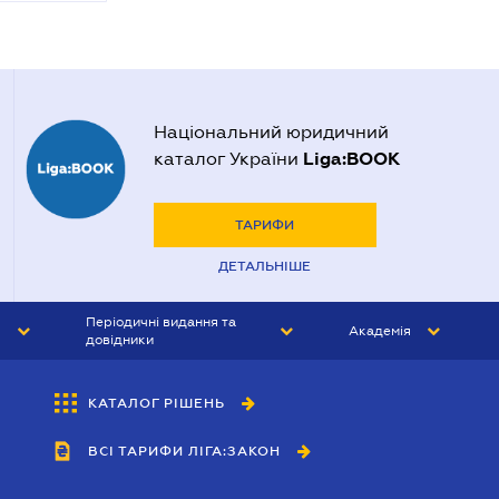
Національний юридичний
Liga:BOOK
каталог України
ТАРИФИ
ДЕТАЛЬНІШЕ
Періодичні видання та
Академія
довідники
ЮРИСТ&ЗАКОН
АКАДЕМІЯ ЛІГА:ЗАКОН
КАТАЛОГ РІШЕНЬ
БУХГАЛТЕР&ЗАКОН
ВСІ ТАРИФИ ЛІГА:ЗАКОН
ВІСНИК МСФЗ
ІНТЕРБУХ