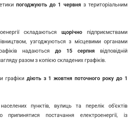
гетики
погоджують до 1 червня
з територіальним
роенергії складаються
щорічно
підприємствами
рівництвом, узгоджуються з місцевими органами
графіків надаються
до 15 серпня
відповідній
агляду разом з копією складених графіків.
ки графіки
діють з 1 жовтня поточного року до 1
населених пунктів, вулиць та перелік об'єктів
 припинятися постачання електроенергії, із