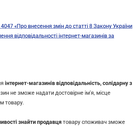
4047 «Про внесення змін до статті 8 Закону України
ення відповідальності інтернет-магазинів за
ля
інтернет-магазинів
відповідальність, солідарну з
азин не зможе надати достовірне ім'я, місце
м товару.
ивості знайти продавця
товару споживач зможе