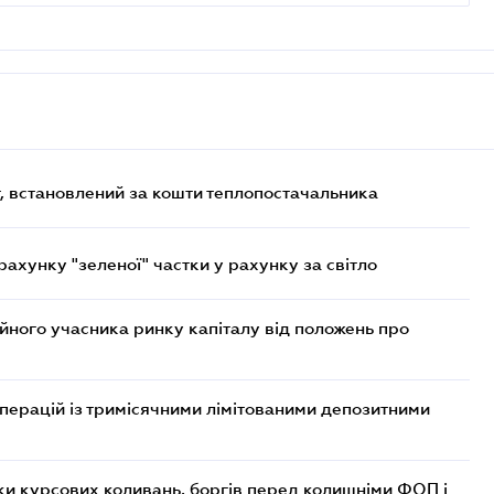
, встановлений за кошти теплопостачальника
хунку "зеленої" частки у рахунку за світло
ійного учасника ринку капіталу від положень про
операцій із тримісячними лімітованими депозитними
ки курсових коливань, боргів перед колишніми ФОП і