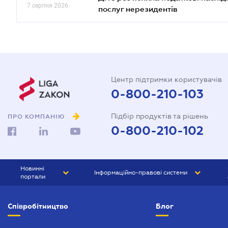
7 серпня 2026
послуг нерезидентів
Центр підтримки користувачів
0-800-210-103
Підбір продуктів та рішень
ПРО КОМПАНІЮ
0-800-210-102
Новинні
Інформаційно-правові системи
портали
ЮРЛІГА
Право України
Співробітництво
Блог
БІЗНЕС
ГРАНД
БУХГАЛТЕР.ua
ПРАЙМ