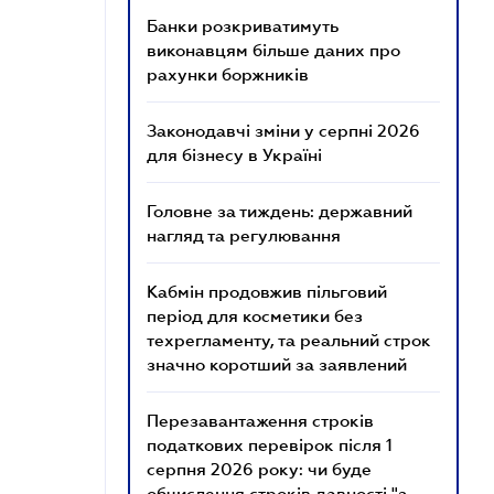
Банки розкриватимуть
виконавцям більше даних про
рахунки боржників
Законодавчі зміни у серпні 2026
для бізнесу в Україні
Головне за тиждень: державний
нагляд та регулювання
Кабмін продовжив пільговий
період для косметики без
техрегламенту, та реальний строк
значно коротший за заявлений
Перезавантаження строків
податкових перевірок після 1
серпня 2026 року: чи буде
обчислення строків давності "з