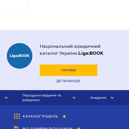
Національний юридичний
Liga:BOOK
каталог України
ТАРИФИ
ДЕТАЛЬНІШЕ
Періодичні видання та
Академія
довідники
ЮРИСТ&ЗАКОН
АКАДЕМІЯ ЛІГА:ЗАКОН
КАТАЛОГ РІШЕНЬ
БУХГАЛТЕР&ЗАКОН
ВСІ ТАРИФИ ЛІГА:ЗАКОН
ВІСНИК МСФЗ