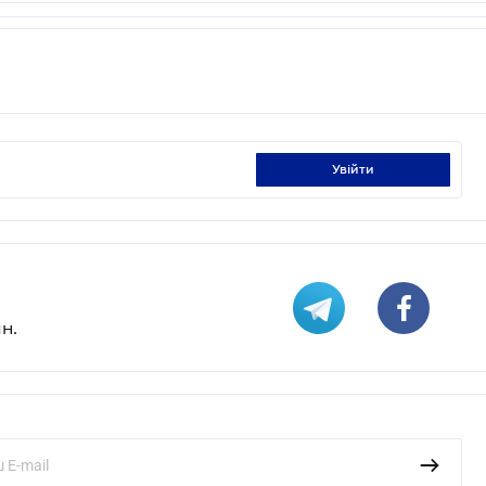
увійти
н.