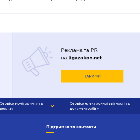
Реклама та PR
ligazakon.net
на
ТАРИФИ
Сервіси моніторингу та
Сервіси електронної звітності та
аналізу
документообігу
CONTR AGENT
Liga:REPORT
Підтримка та контакти
SMS-МАЯК
VERDICTUM