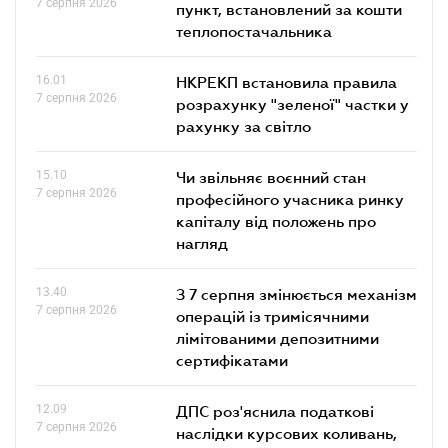
7 серпня 2026
пункт, встановлений за кошти
теплопостачальника
16.01
НКРЕКП встановила правила
7 серпня 2026
розрахунку "зеленої" частки у
рахунку за світло
15.10
Чи звільняє воєнний стан
7 серпня 2026
професійного учасника ринку
капіталу від положень про
нагляд
13.40
З 7 серпня змінюється механізм
7 серпня 2026
операцій із тримісячними
лімітованими депозитними
сертифікатами
12.09
ДПС роз'яснила податкові
7 серпня 2026
наслідки курсових коливань,