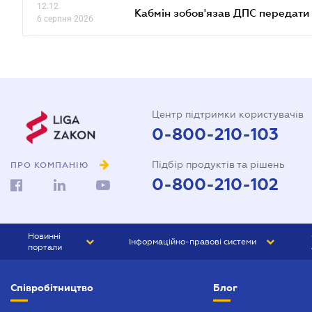
12.12
Кабмін зобов'язав ДПС передати 
6 серпня 2026
Центр підтримки користувачів
0-800-210-103
Підбір продуктів та рішень
ПРО КОМПАНІЮ
0-800-210-102
Новинні
Інформаційно-правові системи
портали
ЮРЛІГА
Право України
Співробітництво
Блог
БІЗНЕС
ГРАНД