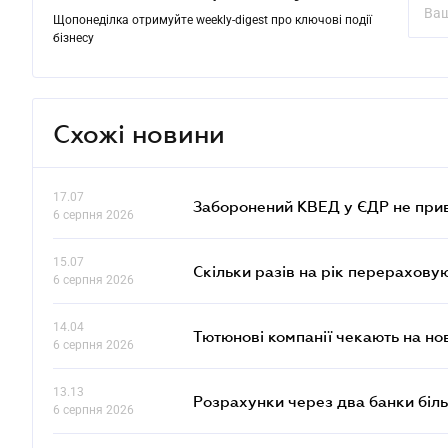
Щопонеділка отримуйте weekly-digest про ключові події
бізнесу
Схожі новини
17.07
Заборонений КВЕД у ЄДР не прив
6 серпня 2026
15.07
Скільки разів на рік перерахову
6 серпня 2026
14.04
Тютюнові компанії чекають на но
6 серпня 2026
13.13
Розрахунки через два банки біль
6 серпня 2026