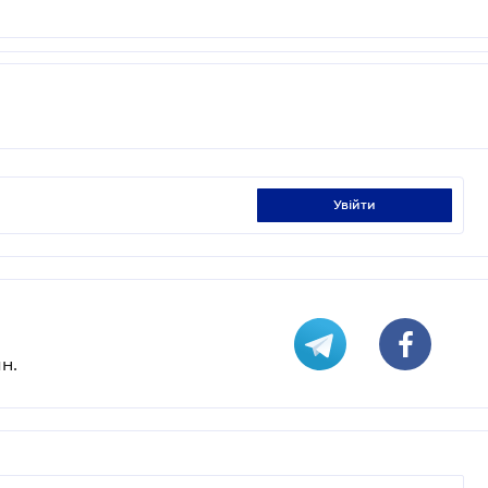
увійти
н.