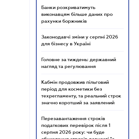
Банки розкриватимуть
виконавцям більше даних про
рахунки боржників
Законодавчі зміни у серпні 2026
для бізнесу в Україні
Головне за тиждень: державний
нагляд та регулювання
Кабмін продовжив пільговий
період для косметики без
техрегламенту, та реальний строк
значно коротший за заявлений
Перезавантаження строків
податкових перевірок після 1
серпня 2026 року: чи буде
обчислення строків давності "з