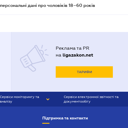
персональні дані про чоловіків 18–60 років
Реклама та PR
ligazakon.net
на
ТАРИФИ
Сервіси моніторингу та
Сервіси електронної звітності та
аналізу
документообігу
CONTR AGENT
Liga:REPORT
Підтримка та контакти
SMS-МАЯК