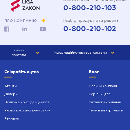
0-800-210-103
Підбір продуктів та рішень
ПРО КОМПАНІЮ
0-800-210-102
Новинні
Інформаційно-правові системи
портали
ЮРЛІГА
Право України
Співробітництво
Блог
БІЗНЕС
ГРАНД
БУХГАЛТЕР.ua
ПРАЙМ
Агенти
Новини компанії
Дилери
Керівництва
БУХГАЛТЕР ПРОФ
Політика конфіденційності
Каталоги компаній
ЮРИСТ ПРОФ
Умови використання сайту
Теми в центрі уваги
ЮРИСТ
Реклама
ПІДПРИЄМЕЦЬ