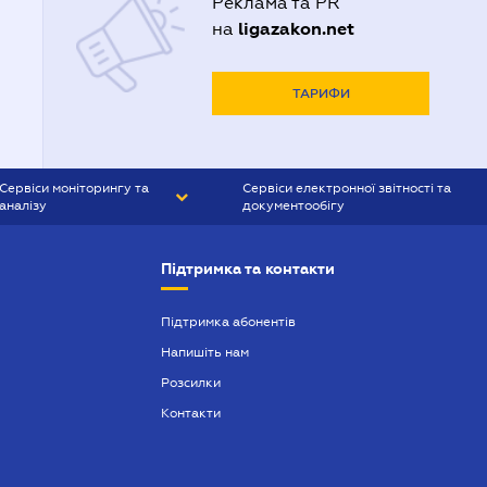
Реклама та PR
ligazakon.net
на
ТАРИФИ
Сервіси моніторингу та
Сервіси електронної звітності та
аналізу
документообігу
CONTR AGENT
Liga:REPORT
Підтримка та контакти
SMS-МАЯК
VERDICTUM
Підтримка абонентів
Напишіть нам
SEMANTRUM
Розсилки
SMS-МАЯК ІПОТЕКА
Контакти