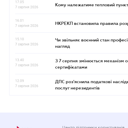
17.05
Кому належатиме тепловий пункт
7 серпня 2026
16.01
НКРЕКП встановила правила розра
7 серпня 2026
15.10
Чи звільняє воєнний стан профес
7 серпня 2026
нагляд
13.40
З 7 серпня змінюється механізм 
7 серпня 2026
сертифікатами
12.09
ДПС роз'яснила податкові наслід
7 серпня 2026
послуг нерезидентів
Центр підтримки користувачів