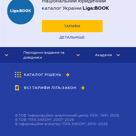
Національний юридичний
Liga:BOOK
каталог України
ТАРИФИ
ДЕТАЛЬНІШЕ
Періодичні видання та
Академія
довідники
ЮРИСТ&ЗАКОН
АКАДЕМІЯ ЛІГА:ЗАКОН
КАТАЛОГ РІШЕНЬ
БУХГАЛТЕР&ЗАКОН
ВСІ ТАРИФИ ЛІГА:ЗАКОН
ВІСНИК МСФЗ
ІНТЕРБУХ
ОСОБИСТИЙ ЕКСПЕРТ
©
ТОВ "інформаційно-аналітичний центр ЛІГА", 1991-2026.
©
ТОВ "ЛІГА ЗАКОН", 2007-2026.
©
Інформаційне агенство "ЛІГА:ЗАКОН", 2010-2026.