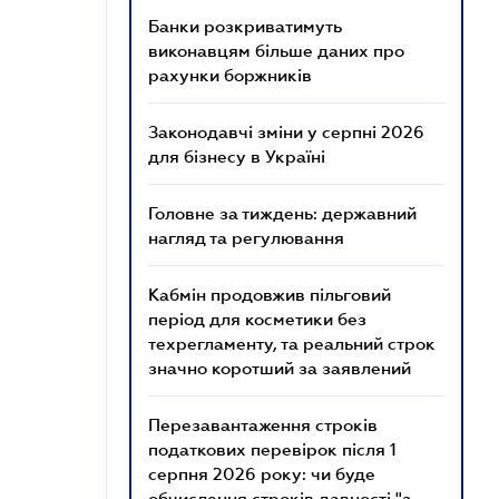
Банки розкриватимуть
виконавцям більше даних про
рахунки боржників
Законодавчі зміни у серпні 2026
для бізнесу в Україні
Головне за тиждень: державний
нагляд та регулювання
Кабмін продовжив пільговий
період для косметики без
техрегламенту, та реальний строк
значно коротший за заявлений
Перезавантаження строків
податкових перевірок після 1
серпня 2026 року: чи буде
обчислення строків давності "з