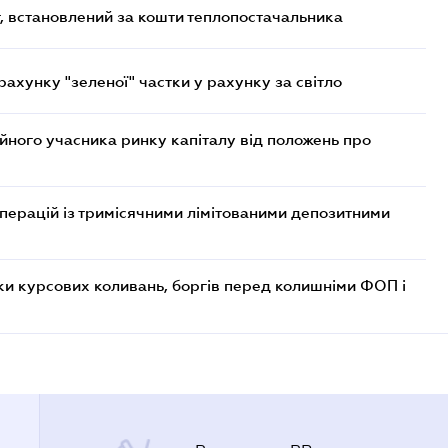
, встановлений за кошти теплопостачальника
хунку "зеленої" частки у рахунку за світло
ійного учасника ринку капіталу від положень про
операцій із тримісячними лімітованими депозитними
ки курсових коливань, боргів перед колишніми ФОП і