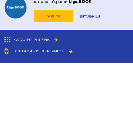
каталог України
Liga:BOOK
ТАРИФИ
ДЕТАЛЬНІШЕ
КАТАЛОГ РІШЕНЬ
ВСІ ТАРИФИ ЛІГА:ЗАКОН
Співробітництво
Агенти
Дилери
Політика конфіденційності
Умови використання сайту
Реклама
Блог