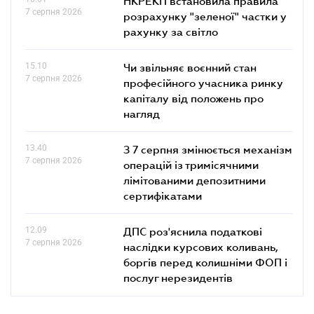
НКРЕКП встановила правила
7 серпня 2026
розрахунку "зеленої" частки у
рахунку за світло
15.10
Чи звільняє воєнний стан
7 серпня 2026
професійного учасника ринку
капіталу від положень про
нагляд
13.40
З 7 серпня змінюється механізм
7 серпня 2026
операцій із тримісячними
лімітованими депозитними
сертифікатами
12.09
ДПС роз'яснила податкові
7 серпня 2026
наслідки курсових коливань,
боргів перед колишніми ФОП і
послуг нерезидентів