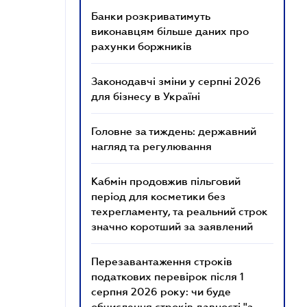
Банки розкриватимуть
виконавцям більше даних про
рахунки боржників
Законодавчі зміни у серпні 2026
для бізнесу в Україні
Головне за тиждень: державний
нагляд та регулювання
Кабмін продовжив пільговий
період для косметики без
техрегламенту, та реальний строк
значно коротший за заявлений
Перезавантаження строків
податкових перевірок після 1
серпня 2026 року: чи буде
обчислення строків давності "з