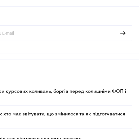
ки курсових коливань, боргів перед колишніми ФОП і
хто має звітувати, що змінилося та як підготуватися
ід для відмови в єдиному податку