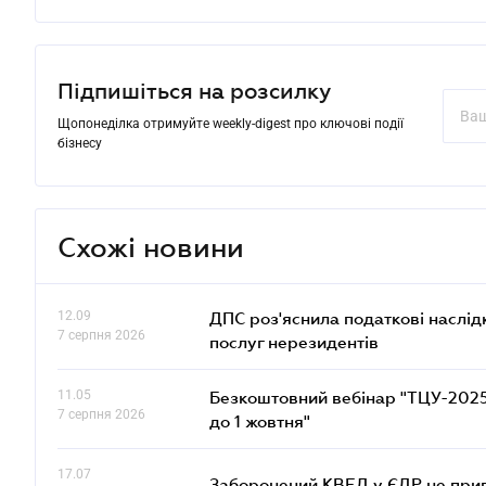
Підпишіться на розсилку
Щопонеділка отримуйте weekly-digest про ключові події
бізнесу
Схожі новини
12.09
ДПС роз'яснила податкові наслід
7 серпня 2026
послуг нерезидентів
11.05
Безкоштовний вебінар "ТЦУ-2025: 
7 серпня 2026
до 1 жовтня"
17.07
Заборонений КВЕД у ЄДР не прив