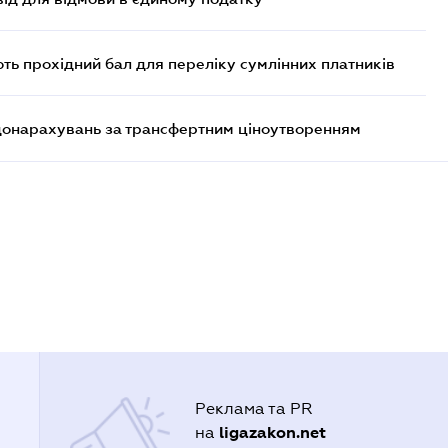
ють прохідний бал для переліку сумлінних платників
 донарахувань за трансфертним ціноутворенням
Реклама та PR
ligazakon.net
на