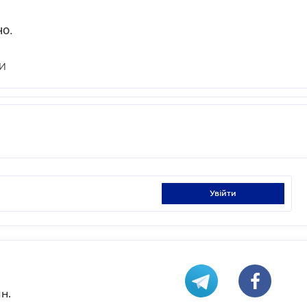
но.
И
увійти
н.