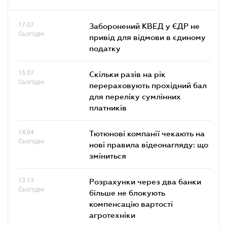
17.07
Заборонений КВЕД у ЄДР не
Сьогодні
привід для відмови в єдиному
податку
15.07
Скільки разів на рік
Сьогодні
перераховують прохідний бал
для переліку сумлінних
платників
14.04
Тютюнові компанії чекають на
Сьогодні
нові правила відеонагляду: що
зміниться
13.13
Розрахунки через два банки
Сьогодні
більше не блокують
компенсацію вартості
агротехніки