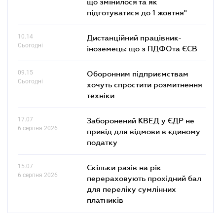
що змінилося та як
підготуватися до 1 жовтня"
10.14
Дистанційний працівник-
Сьогодні
іноземець: що з ПДФОта ЄСВ
09.15
Оборонним підприємствам
Сьогодні
хочуть спростити розмитнення
техніки
17.07
Заборонений КВЕД у ЄДР не
6 серпня 2026
привід для відмови в єдиному
податку
15.07
Скільки разів на рік
6 серпня 2026
перераховують прохідний бал
для переліку сумлінних
платників