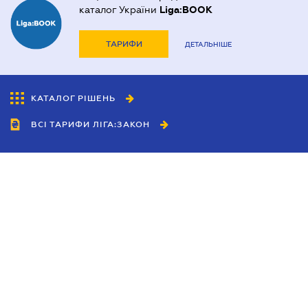
каталог України
Liga:BOOK
ТАРИФИ
ДЕТАЛЬНІШЕ
КАТАЛОГ РІШЕНЬ
ВСІ ТАРИФИ ЛІГА:ЗАКОН
Співробітництво
Агенти
Дилери
Політика конфіденційності
Умови використання сайту
Реклама
Блог