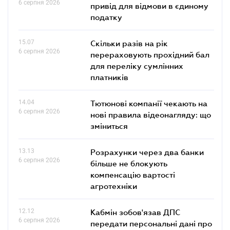
6 серпня 2026
привід для відмови в єдиному
податку
15.07
Скільки разів на рік
6 серпня 2026
перераховують прохідний бал
для переліку сумлінних
платників
14.04
Тютюнові компанії чекають на
6 серпня 2026
нові правила відеонагляду: що
зміниться
13.13
Розрахунки через два банки
6 серпня 2026
більше не блокують
компенсацію вартості
агротехніки
12.12
Кабмін зобов'язав ДПС
6 серпня 2026
передати персональні дані про