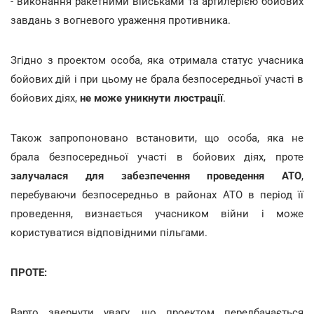
- виконання ракетними військами та артилерією бойових
завдань з вогневого ураження противника.
Згідно з проектом особа, яка отримала статус учасника
бойових дій і при цьому не брала безпосередньої участі в
бойових діях,
не може уникнути люстрації
.
Також запропоновано встановити, що особа, яка не
брала безпосередньої участі в бойових діях, проте
залучалася для забезпечення проведення АТО
,
перебуваючи безпосередньо в районах АТО в період її
проведення, визнається учасником війни і може
користуватися відповідними пільгами.
ПРОТЕ:
Варто звернути увагу, що проектом передбачається