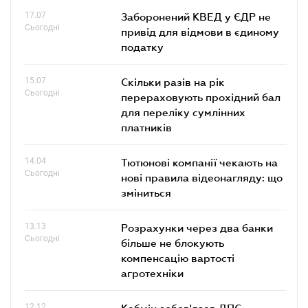
17.07
Заборонений КВЕД у ЄДР не
Сьогодні
привід для відмови в єдиному
податку
15.07
Скільки разів на рік
Сьогодні
перераховують прохідний бал
для переліку сумлінних
платників
14.04
Тютюнові компанії чекають на
Сьогодні
нові правила відеонагляду: що
зміниться
13.13
Розрахунки через два банки
Сьогодні
більше не блокують
компенсацію вартості
агротехніки
12.12
Кабмін зобов'язав ДПС