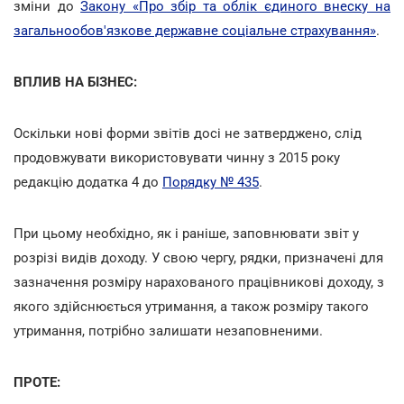
зміни до
Закону «Про збір та облік єдиного внеску на
загальнообов'язкове державне соціальне страхування»
.
ВПЛИВ НА БІЗНЕС:
Оскільки нові форми звітів досі не затверджено, слід
продовжувати використовувати чинну з 2015 року
редакцію додатка 4 до
Порядку № 435
.
При цьому необхідно, як і раніше, заповнювати звіт у
розрізі видів доходу. У свою чергу, рядки, призначені для
зазначення розміру нарахованого працівникові доходу, з
якого здійснюється утримання, а також розміру такого
утримання, потрібно залишати незаповненими.
ПРОТЕ: