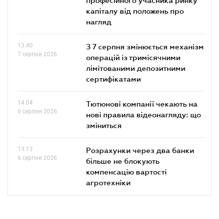
капіталу від положень про
нагляд
13.40
З 7 серпня змінюється механізм
7 серпня 2026
операцій із тримісячними
лімітованими депозитними
сертифікатами
14.04
Тютюнові компанії чекають на
6 серпня 2026
нові правила відеонагляду: що
зміниться
13.13
Розрахунки через два банки
6 серпня 2026
більше не блокують
компенсацію вартості
агротехніки