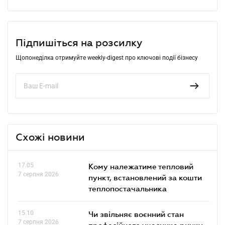
Підпишіться на розсилку
Щопонеділка отримуйте weekly-digest про ключові події бізнесу
Схожі новини
17.05
Кому належатиме тепловий
7 серпня 2026
пункт, встановлений за кошти
теплопостачальника
15.10
Чи звільняє воєнний стан
7 серпня 2026
професійного учасника ринку