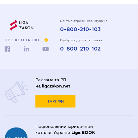
Центр підтримки користувачів
0-800-210-103
ПРО КОМПАНІЮ
Підбір продуктів та рішень
0-800-210-102
Реклама та PR
на
ligazakon.net
ТАРИФИ
Національний юридичний
каталог України
Liga:BOOK