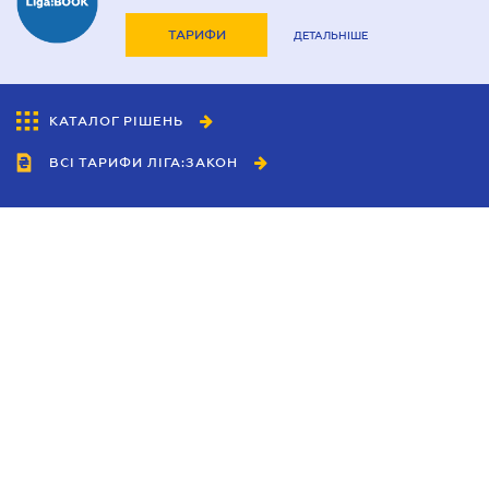
ТАРИФИ
ДЕТАЛЬНІШЕ
КАТАЛОГ РІШЕНЬ
ВСІ ТАРИФИ ЛІГА:ЗАКОН
Співробітництво
Агенти
Дилери
Політика конфіденційності
Умови використання сайту
Реклама
Блог
Новини компанії