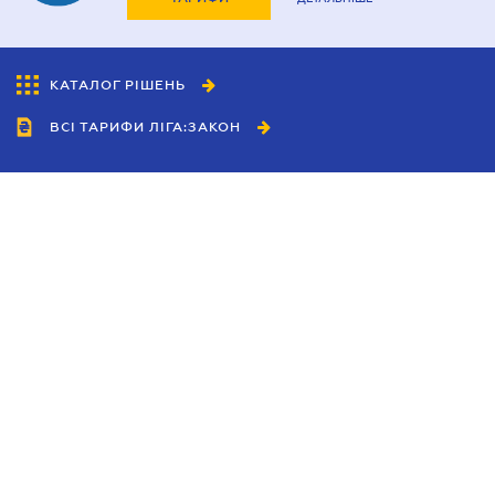
КАТАЛОГ РІШЕНЬ
ВСІ ТАРИФИ ЛІГА:ЗАКОН
Співробітництво
Агенти
Дилери
Політика конфіденційності
Умови використання сайту
Реклама
Блог
Новини компанії
Керівництва