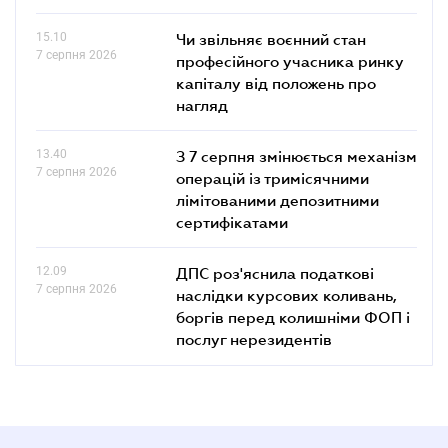
15.10
Чи звільняє воєнний стан
7 серпня 2026
професійного учасника ринку
капіталу від положень про
нагляд
13.40
З 7 серпня змінюється механізм
7 серпня 2026
операцій із тримісячними
лімітованими депозитними
сертифікатами
12.09
ДПС роз'яснила податкові
7 серпня 2026
наслідки курсових коливань,
боргів перед колишніми ФОП і
послуг нерезидентів