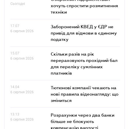
Сьогодні
хочуть спростити розмитнення
техніки
17.07
Заборонений КВЕД у ЄДР не
6 серпня 2026
привід для відмови в єдиному
податку
15.07
Скільки разів на рік
6 серпня 2026
перераховують прохідний бал
для переліку сумлінних
платників
14.04
Тютюнові компанії чекають на
6 серпня 2026
нові правила відеонагляду: що
зміниться
13.13
Розрахунки через два банки
6 серпня 2026
більше не блокують
компенсацію вартості