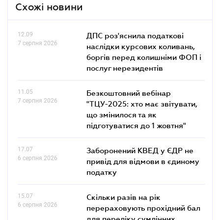
Схожі новини
12.09
ДПС роз'яснила податкові
7 серпня 2026
наслідки курсових коливань,
боргів перед колишніми ФОП і
послуг нерезидентів
11.05
Безкоштовний вебінар
7 серпня 2026
"ТЦУ-2025: хто має звітувати,
що змінилося та як
підготуватися до 1 жовтня"
17.07
Заборонений КВЕД у ЄДР не
6 серпня 2026
привід для відмови в єдиному
податку
15.07
Скільки разів на рік
6 серпня 2026
перераховують прохідний бал
для переліку сумлінних