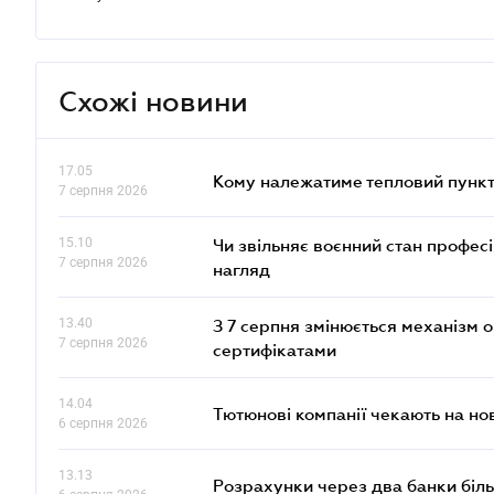
Схожі новини
17.05
Кому належатиме тепловий пункт
7 серпня 2026
15.10
Чи звільняє воєнний стан профес
7 серпня 2026
нагляд
13.40
З 7 серпня змінюється механізм 
7 серпня 2026
сертифікатами
14.04
Тютюнові компанії чекають на но
6 серпня 2026
13.13
Розрахунки через два банки біль