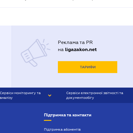
Реклама та PR
ligazakon.net
на
ТАРИФИ
Сервіси моніторингу та
Сервіси електронної звітності та
аналізу
документообігу
CONTR AGENT
Liga:REPORT
Підтримка та контакти
SMS-МАЯК
VERDICTUM
Підтримка абонентів