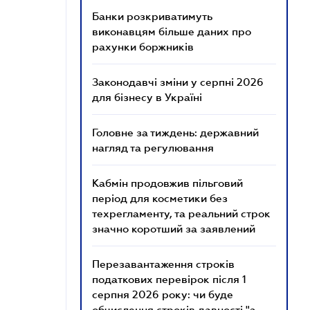
Банки розкриватимуть
виконавцям більше даних про
рахунки боржників
Законодавчі зміни у серпні 2026
для бізнесу в Україні
Головне за тиждень: державний
нагляд та регулювання
Кабмін продовжив пільговий
період для косметики без
техрегламенту, та реальний строк
значно коротший за заявлений
Перезавантаження строків
податкових перевірок після 1
серпня 2026 року: чи буде
обчислення строків давності "з