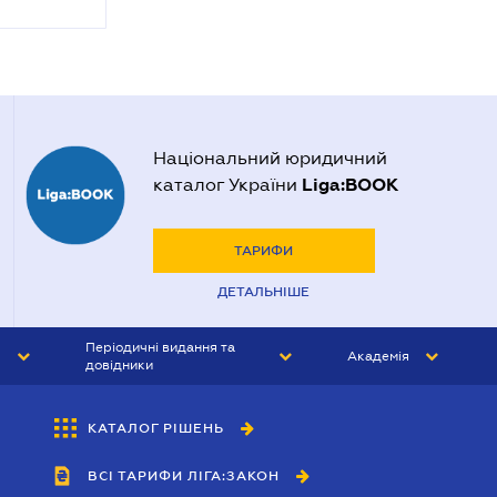
Національний юридичний
Liga:BOOK
каталог України
ТАРИФИ
ДЕТАЛЬНІШЕ
Періодичні видання та
Академія
довідники
ЮРИСТ&ЗАКОН
АКАДЕМІЯ ЛІГА:ЗАКОН
КАТАЛОГ РІШЕНЬ
БУХГАЛТЕР&ЗАКОН
ВСІ ТАРИФИ ЛІГА:ЗАКОН
ВІСНИК МСФЗ