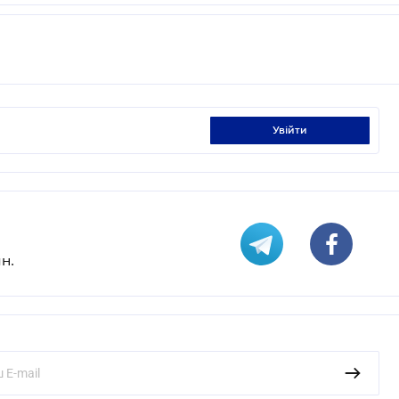
увійти
н.