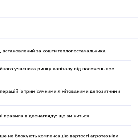
, встановлений за кошти теплопостачальника
ійного учасника ринку капіталу від положень про
операцій із тримісячними лімітованими депозитними
ві правила відеонагляду: що зміниться
ше не блокують компенсацію вартості агротехніки