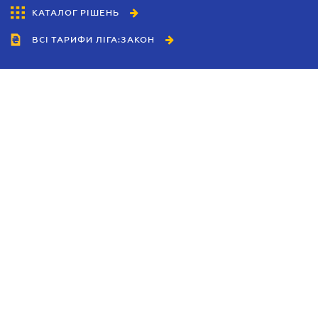
КАТАЛОГ РІШЕНЬ
ВСІ ТАРИФИ ЛІГА:ЗАКОН
Співробітництво
Агенти
Дилери
Політика конфіденційності
Умови використання сайту
Реклама
Блог
Новини компанії
Керівництва
Каталоги компаній
Теми в центрі уваги