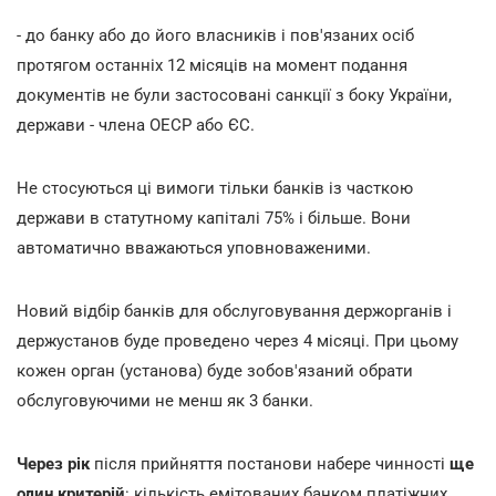
- до банку або до його власників і пов'язаних осіб
протягом останніх 12 місяців на момент подання
документів не були застосовані санкції з боку України,
держави - члена ОЕСР або ЄС.
Не стосуються ці вимоги тільки банків із часткою
держави в статутному капіталі 75% і більше. Вони
автоматично вважаються уповноваженими.
Новий відбір банків для обслуговування держорганів і
держустанов буде проведено через 4 місяці. При цьому
кожен орган (установа) буде зобов'язаний обрати
обслуговуючими не менш як 3 банки.
Через рік
після прийняття постанови набере чинності
ще
один критерій
: кількість емітованих банком платіжних