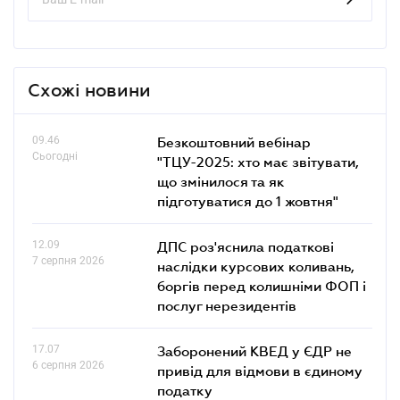
Схожі новини
09.46
Безкоштовний вебінар
Сьогодні
"ТЦУ-2025: хто має звітувати,
що змінилося та як
підготуватися до 1 жовтня"
12.09
ДПС роз'яснила податкові
7 серпня 2026
наслідки курсових коливань,
боргів перед колишніми ФОП і
послуг нерезидентів
17.07
Заборонений КВЕД у ЄДР не
6 серпня 2026
привід для відмови в єдиному
податку