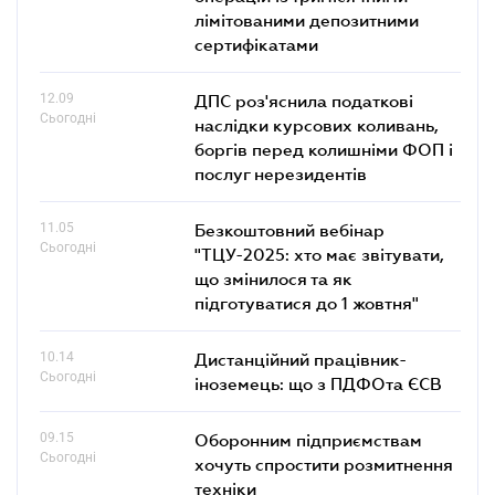
лімітованими депозитними
сертифікатами
12.09
ДПС роз'яснила податкові
Сьогодні
наслідки курсових коливань,
боргів перед колишніми ФОП і
послуг нерезидентів
11.05
Безкоштовний вебінар
Сьогодні
"ТЦУ-2025: хто має звітувати,
що змінилося та як
підготуватися до 1 жовтня"
10.14
Дистанційний працівник-
Сьогодні
іноземець: що з ПДФОта ЄСВ
09.15
Оборонним підприємствам
Сьогодні
хочуть спростити розмитнення
техніки