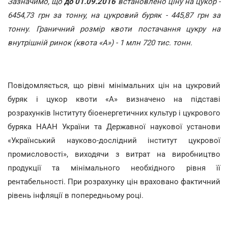
Зазначимо, що
до 01.09.2016
встановлено цін
у на цукор -
6454,73 грн за тонну, на цукровий буряк - 445,87 грн за
тонну. Граничний розмір квоти постачання цукру на
внутрішній ринок (квота «А») - 1 млн 720 тис. тонн.
Повідомляється, що рівні мінімальних цін на цукровий
буряк і цукор квоти «А» визначено на підставі
розрахунків Інституту біоенергетичних культур і цукрового
буряка НААН України та Державної наукової установи
«Український науково-дослідний інститут цукрової
промисловості», виходячи з витрат на виробництво
продукції та мінімального необхідного рівня її
рентабельності. При розрахунку цін враховано фактичний
рівень інфляції в попередньому році.