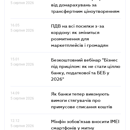
5 серпня 2026
від донарахувань за
трансфертним ціноутворенням
16.05
ПДВ на всі посилки з-за
5 серпня 2026
кордону: як зміниться
розмитнення для
маркетплейсів і громадян
15.01
Безкоштовний вебінар "Бізнес
5 серпня 2026
під прицілом: як не стати ціллю
банку, податкової та БЕБ у
2026"
14.09
Як банки тепер виконують
5 серпня 2026
вимоги стягувачів про
примусове списання коштів
12.12
Мінфін зобов'язав вносити IMEI
5 серпня 2026
смартфонів у митну