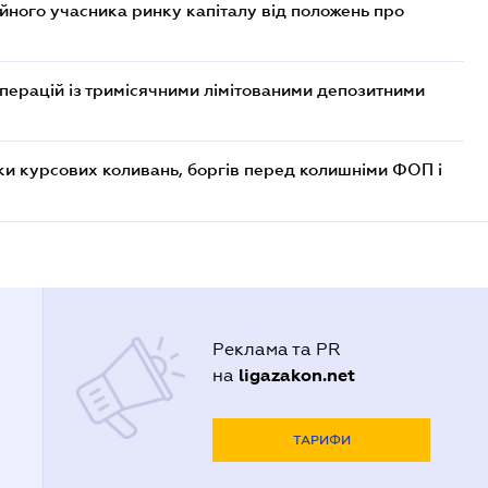
ійного учасника ринку капіталу від положень про
операцій із тримісячними лімітованими депозитними
ки курсових коливань, боргів перед колишніми ФОП і
Реклама та PR
ligazakon.net
на
ТАРИФИ