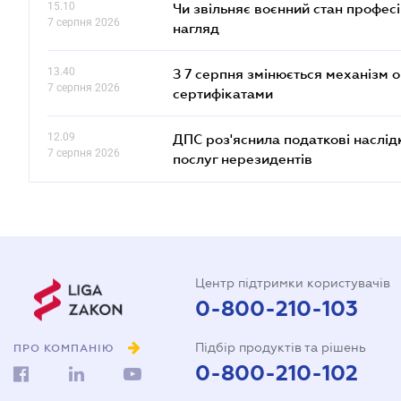
15.10
Чи звільняє воєнний стан профес
7 серпня 2026
нагляд
13.40
З 7 серпня змінюється механізм 
7 серпня 2026
сертифікатами
12.09
ДПС роз'яснила податкові наслід
7 серпня 2026
послуг нерезидентів
Центр підтримки користувачів
0-800-210-103
Підбір продуктів та рішень
ПРО КОМПАНІЮ
0-800-210-102