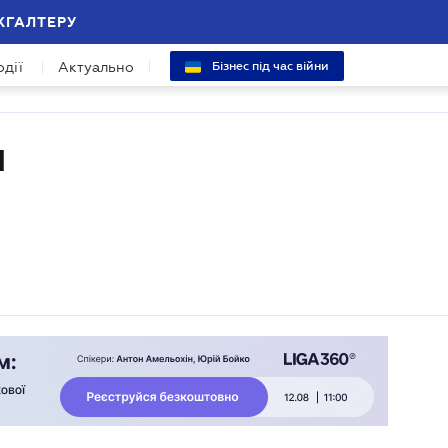
ХГАЛТЕРУ
одії
Актуально
Бізнес під час війни
І