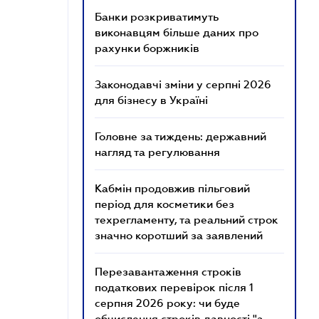
Банки розкриватимуть
виконавцям більше даних про
рахунки боржників
Законодавчі зміни у серпні 2026
для бізнесу в Україні
Головне за тиждень: державний
нагляд та регулювання
Кабмін продовжив пільговий
період для косметики без
техрегламенту, та реальний строк
значно коротший за заявлений
Перезавантаження строків
податкових перевірок після 1
серпня 2026 року: чи буде
обчислення строків давності "з