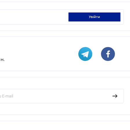
увійти
н.