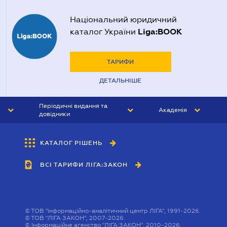
Національний юридичний
Liga:BOOK
каталог України
ТАРИФИ
ДЕТАЛЬНІШЕ
Періодичні видання та
Академія
довідники
ЮРИСТ&ЗАКОН
АКАДЕМІЯ ЛІГА:ЗАКОН
КАТАЛОГ РІШЕНЬ
БУХГАЛТЕР&ЗАКОН
ВСІ ТАРИФИ ЛІГА:ЗАКОН
ВІСНИК МСФЗ
ІНТЕРБУХ
ОСОБИСТИЙ ЕКСПЕРТ
©
ТОВ "інформаційно-аналітичний центр ЛІГА", 1991-2026.
©
ТОВ "ЛІГА ЗАКОН", 2007-2026.
©
Інформаційне агенство "ЛІГА:ЗАКОН", 2010-2026.