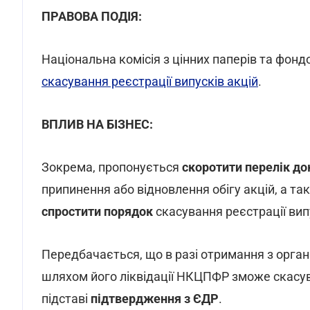
ПРАВОВА ПОДІЯ:
Національна комісія з цінних паперів та фон
скасування реєстрації випусків акцій
.
ВПЛИВ НА БІЗНЕС:
Зокрема, пропонується
скоротити перелік до
припинення або відновлення обігу акцій, а так
спростити порядок
скасування реєстрації випу
Передбачається, що в разі отримання з орган
шляхом його ліквідації НКЦПФР зможе скасув
підставі
підтвердження з ЄДР
.