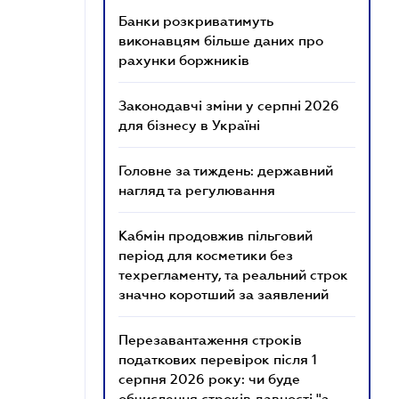
Банки розкриватимуть
виконавцям більше даних про
рахунки боржників
Законодавчі зміни у серпні 2026
для бізнесу в Україні
Головне за тиждень: державний
нагляд та регулювання
Кабмін продовжив пільговий
період для косметики без
техрегламенту, та реальний строк
значно коротший за заявлений
Перезавантаження строків
податкових перевірок після 1
серпня 2026 року: чи буде
обчислення строків давності "з