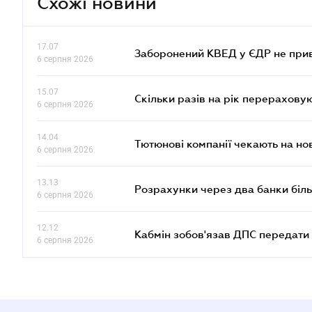
Схожі новини
17.07
Заборонений КВЕД у ЄДР не прив
6 серпня 2026
15.07
Скільки разів на рік перерахову
6 серпня 2026
14.04
Тютюнові компанії чекають на но
6 серпня 2026
13.13
Розрахунки через два банки біль
6 серпня 2026
12.12
Кабмін зобов'язав ДПС передати 
6 серпня 2026