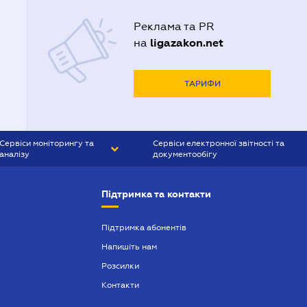
Реклама та PR
ligazakon.net
на
ТАРИФИ
Сервіси моніторингу та
Сервіси електронної звітності та
аналізу
документообігу
CONTR AGENT
Liga:REPORT
Підтримка та контакти
SMS-МАЯК
VERDICTUM
Підтримка абонентів
Напишіть нам
SEMANTRUM
Розсилки
SMS-МАЯК ІПОТЕКА
Контакти