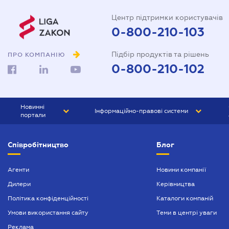
Центр підтримки користувачів
0-800-210-103
Підбір продуктів та рішень
ПРО КОМПАНІЮ
0-800-210-102
Новинні
Інформаційно-правові системи
портали
ЮРЛІГА
Право України
Співробітництво
Блог
БІЗНЕС
ГРАНД
БУХГАЛТЕР.ua
ПРАЙМ
Агенти
Новини компанії
Дилери
Керівництва
БУХГАЛТЕР ПРОФ
Політика конфіденційності
Каталоги компаній
ЮРИСТ ПРОФ
Умови використання сайту
Теми в центрі уваги
ЮРИСТ
Реклама