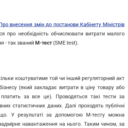
Про внесення змін до постанови Кабінету Міністрів
я про необхідність обчислювати витрати малого
я - так званий
М-тест
(SME test).
скільки коштуватиме той чи інший регуляторний акт
бізнесу (який закладає витрати в ціну товару або
 платить за все це). Проводяться такі тести за
них статистичних даних. Далі проходять публічні
тощо. У результаті за допомогою М-тесту можна
надмірне навантаження на нього. Таким чином, за