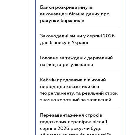
Банки розкриватимуть
виконавцям більше даних про
рахунки боржників
Законодавчі зміни у серпні 2026
для бізнесу в Україні
Головне за тиждень: державний
нагляд та регулювання
Кабмін продовжив пільговий
період для косметики без
техрегламенту, та реальний строк
значно коротший за заявлений
Перезавантаження строків
податкових перевірок після 1
серпня 2026 року: чи буде
обчислення строків давності "з