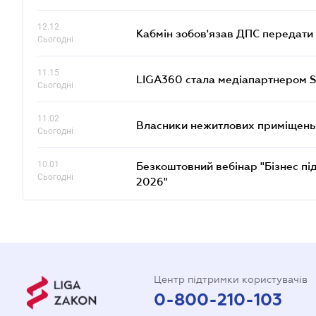
12.12
Кабмін зобов'язав ДПС передати 
Сьогодні
11.15
LIGA360 стала медіапартнером S
Сьогодні
11.02
Власники нежитлових приміщень 
Сьогодні
10.01
Безкоштовний вебінар "Бізнес під
Сьогодні
2026"
Центр підтримки користувачів
0-800-210-103