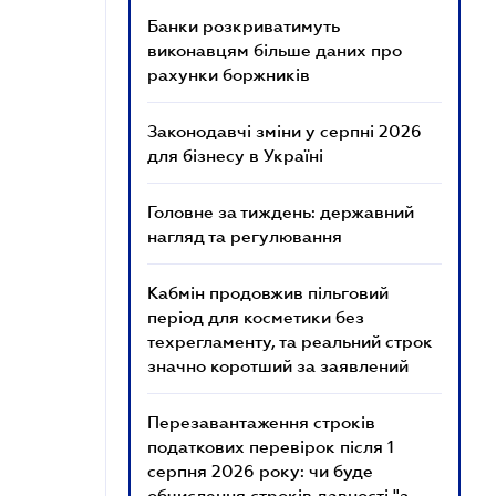
Банки розкриватимуть
виконавцям більше даних про
рахунки боржників
Законодавчі зміни у серпні 2026
для бізнесу в Україні
Головне за тиждень: державний
нагляд та регулювання
Кабмін продовжив пільговий
період для косметики без
техрегламенту, та реальний строк
значно коротший за заявлений
Перезавантаження строків
податкових перевірок після 1
серпня 2026 року: чи буде
обчислення строків давності "з