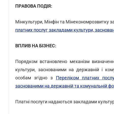
ПРАВОВА ПОДІЯ:
Мінкультури, Мінфін та Мінекономрозвитку 
платних послуг закладами культури, заснова
ВПЛИВ НА БІЗНЕС:
Порядком встановлено механізм визначенн
культури, заснованими на державній і ком
особам згідно з
Переліком платних послу
заснованими на державній та комунальній фо
Платні послуги надаються закладами культур