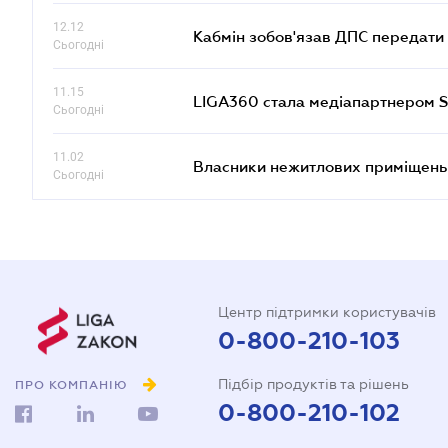
12.12
Кабмін зобов'язав ДПС передати 
Сьогодні
11.15
LIGA360 стала медіапартнером S
Сьогодні
11.02
Власники нежитлових приміщень 
Сьогодні
Центр підтримки користувачів
0-800-210-103
Підбір продуктів та рішень
ПРО КОМПАНІЮ
0-800-210-102