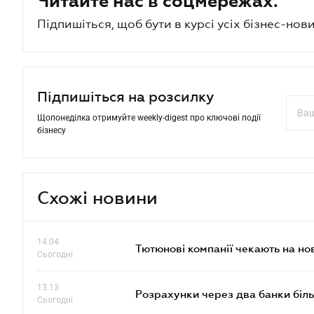
Читайте нас в соцмережах.
Підпишіться, щоб бути в курсі усіх бізнес-нови
Підпишіться на розсилку
Щопонеділка отримуйте weekly-digest про ключові події
бізнесу
Схожі новини
14.04
Тютюнові компанії чекають на но
Сьогодні
13.13
Розрахунки через два банки біль
Сьогодні