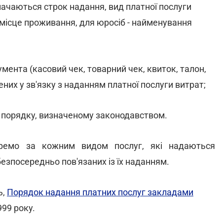
начаються строк надання, вид платної послуги
Б, місце проживання, для юросіб - найменування
умента (касовий чек, товарний чек, квиток, талон,
ених у зв'язку з наданням платної послуги витрат;
в порядку, визначеному законодавством.
кремо за кожним видом послуг, які надаються
безпосередньо пов'язаних із їх наданням.
ь,
Порядок надання платних послуг закладами
999 року.