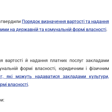
затвердили
Порядок визначення вартості та надання
ними на державній та комунальній формі власності
.
я вартості й надання платних послуг закладами
унальній формі власності, юридичним і фізичним
г, які можуть надаватися закладами культури,
рмі власності
.
и: