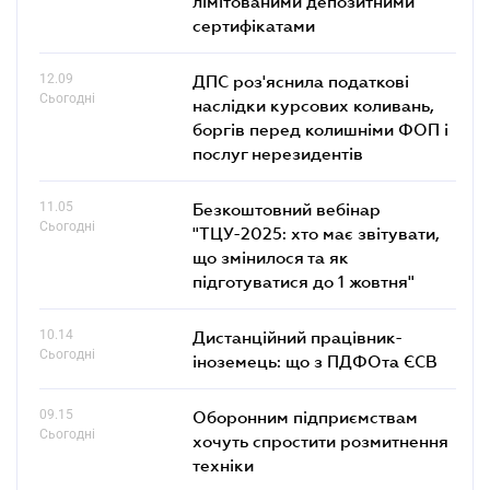
лімітованими депозитними
сертифікатами
12.09
ДПС роз'яснила податкові
Сьогодні
наслідки курсових коливань,
боргів перед колишніми ФОП і
послуг нерезидентів
11.05
Безкоштовний вебінар
Сьогодні
"ТЦУ-2025: хто має звітувати,
що змінилося та як
підготуватися до 1 жовтня"
10.14
Дистанційний працівник-
Сьогодні
іноземець: що з ПДФОта ЄСВ
09.15
Оборонним підприємствам
Сьогодні
хочуть спростити розмитнення
техніки