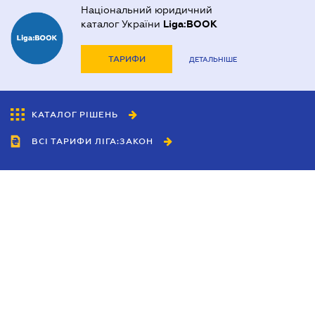
Національний юридичний
каталог України
Liga:BOOK
ТАРИФИ
ДЕТАЛЬНІШЕ
КАТАЛОГ РІШЕНЬ
ВСІ ТАРИФИ ЛІГА:ЗАКОН
Співробітництво
Агенти
Дилери
Політика конфіденційності
Умови використання сайту
Реклама
Блог