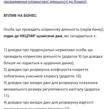
провадження клірингової діяльності до Комісії
.
ВПЛИВ НА БІЗНЕС:
Особа, що провадить клірингову діяльність (окрім банку),
подає до НКЦПФР щомісячні дані
, які складаються з:
1) довідки про пруденціальні нормативи особи, що
провадить клірингову діяльність (додаток 9) (ця довідка
більше не подається в щоденних даних);
2) довідки про розрахунок коефіцієнта покриття
зобов'язань учасників клірингу (додаток 10);
3) довідки про вихідні дані для розрахунку показника
мінімального розміру регулятивного капіталу (додаток
11);
4) довідки про вихідні дані для розрахунку вартості
високоліквідних активів (додаток 12);