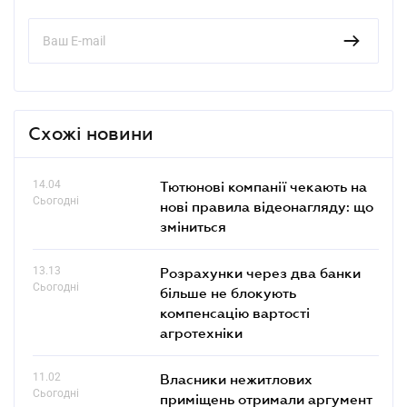
Схожі новини
14.04
Тютюнові компанії чекають на
Сьогодні
нові правила відеонагляду: що
зміниться
13.13
Розрахунки через два банки
Сьогодні
більше не блокують
компенсацію вартості
агротехніки
11.02
Власники нежитлових
Сьогодні
приміщень отримали аргумент