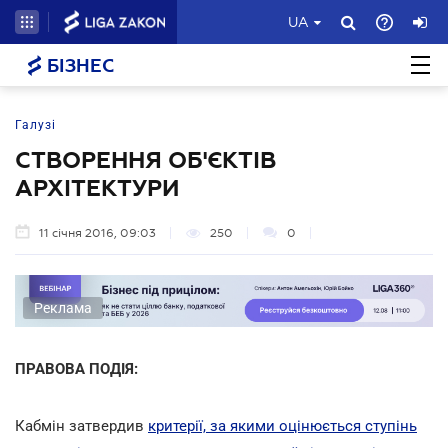
UA
БІЗНЕС
Галузі
СТВОРЕННЯ ОБ'ЄКТІВ
АРХІТЕКТУРИ
11 січня 2016, 09:03
250
0
Реклама
ПРАВОВА ПОДІЯ:
Кабмін затвердив
критерії, за якими оцінюється ступінь