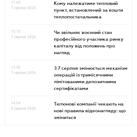
17.05
Кому належатиме тепловий
7 серпня 2026
пункт, встановлений за кошти
теплопостачальника
15.10
Чи звільняє воєнний стан
7 серпня 2026
професійного учасника ринку
капіталу від положень про
нагляд
13.40
З 7 серпня змінюється механізм
7 серпня 2026
операцій із тримісячними
лімітованими депозитними
сертифікатами
14.04
Тютюнові компанії чекають на
6 серпня 2026
нові правила відеонагляду: що
зміниться