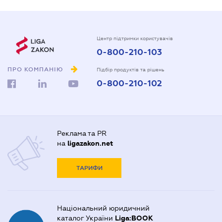
Центр підтримки користувачів
0-800-210-103
ПРО КОМПАНІЮ
Підбір продуктів та рішень
0-800-210-102
Реклама та PR
на
ligazakon.net
ТАРИФИ
Національний юридичний
каталог України
Liga:BOOK