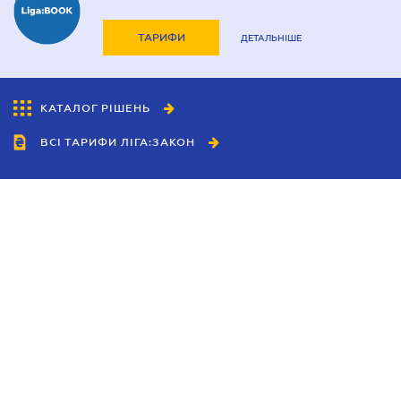
ТАРИФИ
ДЕТАЛЬНІШЕ
КАТАЛОГ РІШЕНЬ
ВСІ ТАРИФИ ЛІГА:ЗАКОН
Співробітництво
Агенти
Дилери
Політика конфіденційності
Умови використання сайту
Реклама
Блог
Новини компанії