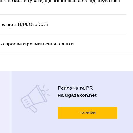
хто має звітувати, що змінилося та як підготуватися
ць: що з ПДФОта ЄСВ
 спростити розмитнення техніки
Реклама та PR
ligazakon.net
на
ТАРИФИ