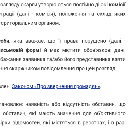
розгляду скарги утворюються постійно діючі
комісії
рації (далі - комісія), положення та склад яких
територіальним органом.
соби
, яка вважає, що її права порушено (далі -
письмовій формі
й має містити обов'язкові дані,
о бажання заявника та/або його представника взяти
мання скаржником повідомлення про цей розгляд.
влені
Законом «Про звернення громадян»
.
тановлює наявність або відсутність обставин, що
 обставин, які мають значення для об'єктивного
рки відомостей, які містяться в реєстрах, і в разі