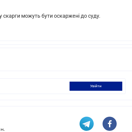
ду скарги можуть бути оскаржені до суду.
увійти
н.