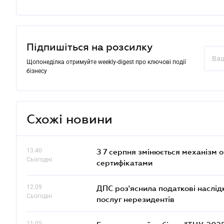
Підпишіться на розсилку
Щопонеділка отримуйте weekly-digest про ключові події
бізнесу
Схожі новини
13.40
З 7 серпня змінюється механізм 
Сьогодні
сертифікатами
12.09
ДПС роз'яснила податкові наслід
Сьогодні
послуг нерезидентів
11.05