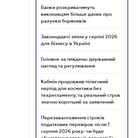
Банки розкриватимуть
виконавцям більше даних про
рахунки боржників
Законодавчі зміни у серпні 2026
для бізнесу в Україні
Головне за тиждень: державний
нагляд та регулювання
Кабмін продовжив пільговий
період для косметики без
техрегламенту, та реальний строк
значно коротший за заявлений
Перезавантаження строків
податкових перевірок після 1
серпня 2026 року: чи буде
обчислення строків давності "з