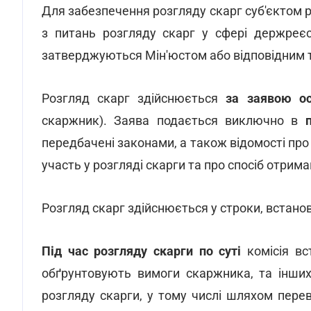
Для забезпечення розгляду скарг суб'єктом 
з питань розгляду скарг у сфері держреєст
затверджуються Мін'юстом або відповідним 
Розгляд скарг здійснюється
за заявою о
скаржник). Заява подається виключно в
передбачені законами, а також відомості пр
участь у розгляді скарги та про спосіб отри
Розгляд скарг здійснюється у строки, встано
Під час розгляду скарги по суті
комісія вс
обґрунтовують вимоги скаржника, та інших
розгляду скарги, у тому числі шляхом переві