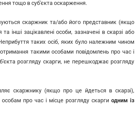
ння тощо в суб'єкта оскарження.
ошуються скаржник та/або його представник (якщо
 та інші зацікавлені особи, зазначені в скарзі або
 Неприбуття таких осіб, яких було належним чином
еотримання такими особами повідомлень про час і
уб'єкта розгляду скарги, не перешкоджає розгляду
мляє скаржнику (якщо про це йдеться в скарзі),
 особам про час і місце розгляду скарги
одним із