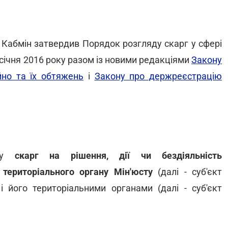
Кабмін затвердив Порядок розгляду скарг у сфері
 січня 2016 року разом із новими редакціями
Закону
но та їх обтяжень
і
Закону про держреєстрацію
яду
скарг на рішення, дії чи бездіяльність
 територіального органу Мін'юсту
(далі - суб'єкт
і його територіальними органами (далі - суб'єкт