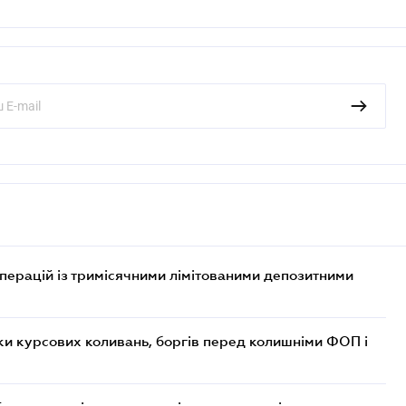
операцій із тримісячними лімітованими депозитними
ки курсових коливань, боргів перед колишніми ФОП і