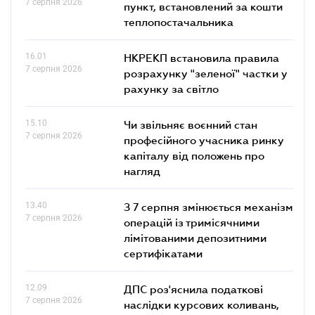
7 серпня 2026
пункт, встановлений за кошти
теплопостачальника
16.01
НКРЕКП встановила правила
7 серпня 2026
розрахунку "зеленої" частки у
рахунку за світло
15.10
Чи звільняє воєнний стан
7 серпня 2026
професійного учасника ринку
капіталу від положень про
нагляд
13.40
З 7 серпня змінюється механізм
7 серпня 2026
операцій із тримісячними
лімітованими депозитними
сертифікатами
12.09
ДПС роз'яснила податкові
7 серпня 2026
наслідки курсових коливань,