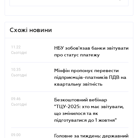
Схожі новини
11.22
НБУ зобов'язав банки звітувати
Сьогодні
про статус платежу
10.35
Мінфін пропонує перевести
Сьогодні
підприємців-платників ПДВ на
квартальну звітність
09.46
Безкоштовний вебінар
Сьогодні
"ТЦУ-2025: хто має звітувати,
що змінилося та як
підготуватися до 1 жовтня"
09.00
Головне за тиждень: державний