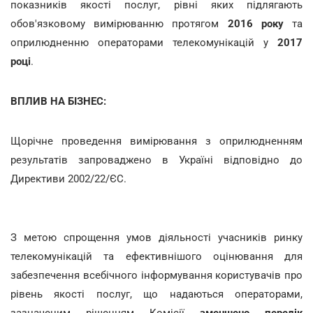
показників якості послуг, рівні яких підлягають
обов'язковому вимірюванню протягом
2016 року
та
оприлюдненню операторами телекомунікацій у
2017
році
.
ВПЛИВ НА БІЗНЕС:
Щорічне проведення вимірювання з оприлюдненням
результатів запроваджено в Україні відповідно до
Директиви 2002/22/ЄС.
З метою спрощення умов діяльності учасників ринку
телекомунікацій та ефективнішого оцінювання для
забезпечення всебічного інформування користувачів про
рівень якості послуг, що надаються операторами,
зазначеним рішенням Комісії
зменшено перелік