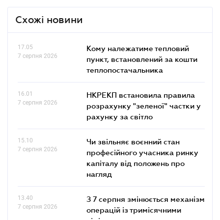
Схожі новини
17.05
Кому належатиме тепловий
7 серпня 2026
пункт, встановлений за кошти
теплопостачальника
16.01
НКРЕКП встановила правила
7 серпня 2026
розрахунку "зеленої" частки у
рахунку за світло
15.10
Чи звільняє воєнний стан
7 серпня 2026
професійного учасника ринку
капіталу від положень про
нагляд
13.40
З 7 серпня змінюється механізм
7 серпня 2026
операцій із тримісячними