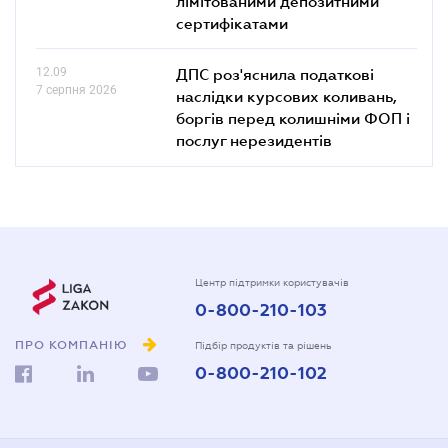
лімітованими депозитними
сертифікатами
12.09
ДПС роз'яснила податкові
7 серпня 2026
наслідки курсових коливань,
боргів перед колишніми ФОП і
послуг нерезидентів
Центр підтримки користувачів
0-800-210-103
ПРО КОМПАНІЮ
Підбір продуктів та рішень
0-800-210-102