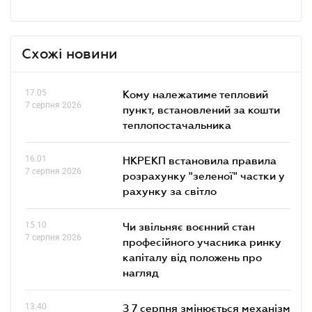
Схожі новини
17.05
Кому належатиме тепловий
7 серпня 2026
пункт, встановлений за кошти
теплопостачальника
16.01
НКРЕКП встановила правила
7 серпня 2026
розрахунку "зеленої" частки у
рахунку за світло
15.10
Чи звільняє воєнний стан
7 серпня 2026
професійного учасника ринку
капіталу від положень про
нагляд
13.40
З 7 серпня змінюється механізм