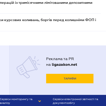
операцій із тримісячними лімітованими депозитними
ки курсових коливань, боргів перед колишніми ФОП і
Реклама та PR
ligazakon.net
на
ТАРИФИ
Сервіси моніторингу та
Сервіси електронної звітності та
аналізу
документообігу