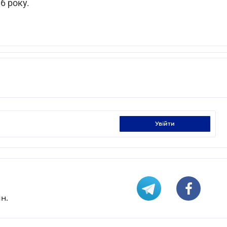
6 року.
увійти
н.