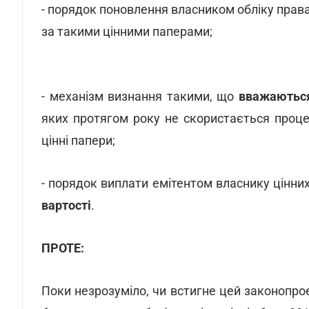
- порядок поновлення власником обліку права 
за такими цінними паперами;
- механізм визнання такими, що
вважаються
яких протягом року не скористається проце
цінні папери;
- порядок виплати емітентом власнику цінни
вартості
.
ПРОТЕ:
Поки незрозуміло, чи встигне цей законопрое