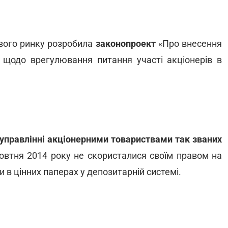
ового ринку розробила
законопроект
«Про внесення
и щодо врегулювання питання участі акціонерів в
 управлінні акціонерними товариствами так званих
 жовтня 2014 року не скористалися своїм правом на
и в цінних паперах у депозитарній системі.