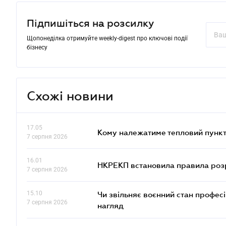
Підпишіться на розсилку
Щопонеділка отримуйте weekly-digest про ключові події
бізнесу
Схожі новини
17.05
Кому належатиме тепловий пункт
7 серпня 2026
16.01
НКРЕКП встановила правила розра
7 серпня 2026
15.10
Чи звільняє воєнний стан профес
7 серпня 2026
нагляд