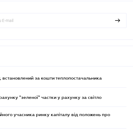
, встановлений за кошти теплопостачальника
хунку "зеленої" частки у рахунку за світло
ійного учасника ринку капіталу від положень про