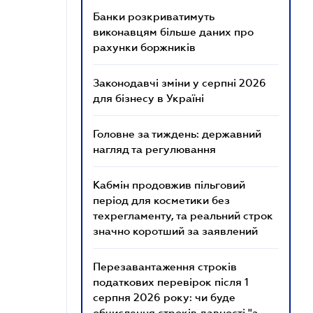
Банки розкриватимуть
виконавцям більше даних про
рахунки боржників
Законодавчі зміни у серпні 2026
для бізнесу в Україні
Головне за тиждень: державний
нагляд та регулювання
Кабмін продовжив пільговий
період для косметики без
техрегламенту, та реальний строк
значно коротший за заявлений
Перезавантаження строків
податкових перевірок після 1
серпня 2026 року: чи буде
обчислення строків давності "з