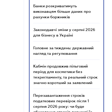
Банки розкриватимуть
виконавцям більше даних про
рахунки боржників
Законодавчі зміни у серпні 2026
для бізнесу в Україні
Головне за тиждень: державний
нагляд та регулювання
Кабмін продовжив пільговий
період для косметики без
техрегламенту, та реальний строк
значно коротший за заявлений
Перезавантаження строків
податкових перевірок після 1
серпня 2026 року: чи буде
обчислення строків давності "з