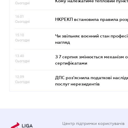
Кому належатиме тепловий пункт
Сьогодні
16.01
НКРЕКП встановила правила розра
Сьогодні
15.10
Чи звільняє воєнний стан профес
Сьогодні
нагляд
13.40
З 7 серпня змінюється механізм 
Сьогодні
сертифікатами
12.09
ДПС роз'яснила податкові наслід
Сьогодні
послуг нерезидентів
Центр підтримки користувачів