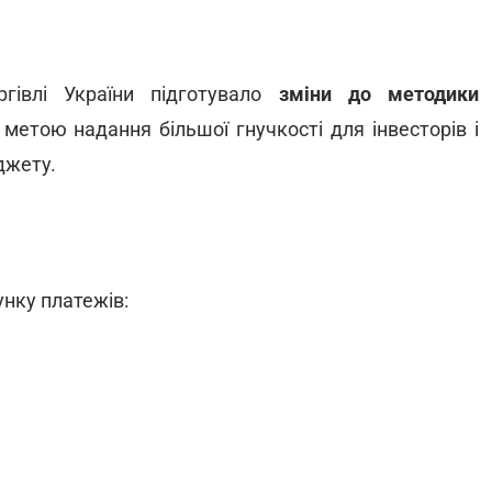
ргівлі України підготувало
зміни до методики
метою надання більшої гнучкості для інвесторів і
джету.
унку платежів: