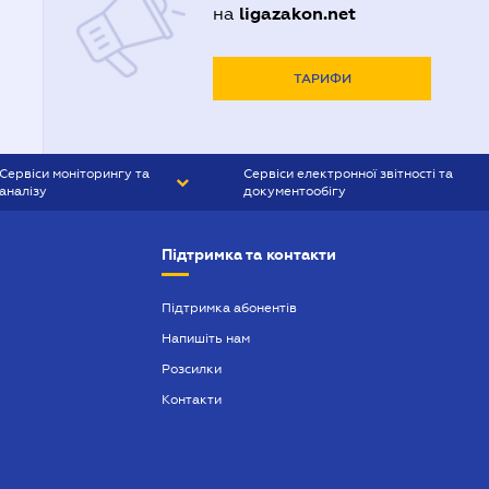
ligazakon.net
на
ТАРИФИ
Сервіси моніторингу та
Сервіси електронної звітності та
аналізу
документообігу
CONTR AGENT
Liga:REPORT
Підтримка та контакти
SMS-МАЯК
VERDICTUM
Підтримка абонентів
Напишіть нам
SEMANTRUM
Розсилки
SMS-МАЯК ІПОТЕКА
Контакти