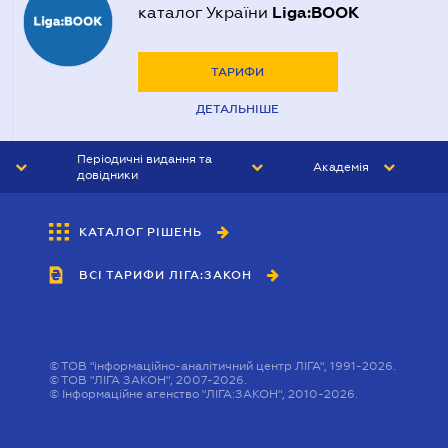
Liga:BOOK
каталог України
ТАРИФИ
ДЕТАЛЬНІШЕ
Періодичні видання та
Академія
довідники
ЮРИСТ&ЗАКОН
АКАДЕМІЯ ЛІГА:ЗАКОН
КАТАЛОГ РІШЕНЬ
БУХГАЛТЕР&ЗАКОН
ВСІ ТАРИФИ ЛІГА:ЗАКОН
ВІСНИК МСФЗ
ІНТЕРБУХ
ОСОБИСТИЙ ЕКСПЕРТ
©
ТОВ "інформаційно-аналітичний центр ЛІГА", 1991-2026.
©
ТОВ "ЛІГА ЗАКОН", 2007-2026.
©
Інформаційне агенство "ЛІГА:ЗАКОН", 2010-2026.