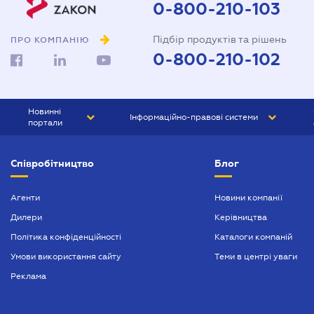
0-800-210-103
Підбір продуктів та рішень
ПРО КОМПАНІЮ
0-800-210-102
Новинні
Інформаційно-правові системи
портали
ЮРЛІГА
Право України
Співробітництво
Блог
БІЗНЕС
ГРАНД
БУХГАЛТЕР.ua
ПРАЙМ
Агенти
Новини компанії
Дилери
Керівництва
БУХГАЛТЕР ПРОФ
Політика конфіденційності
Каталоги компаній
ЮРИСТ ПРОФ
Умови використання сайту
Теми в центрі уваги
ЮРИСТ
Реклама
ПІДПРИЄМЕЦЬ