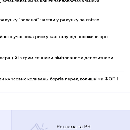
, встановлений за кошти теплопостачальника
хунку "зеленої" частки у рахунку за світло
ійного учасника ринку капіталу від положень про
операцій із тримісячними лімітованими депозитними
ки курсових коливань, боргів перед колишніми ФОП і
Реклама та PR